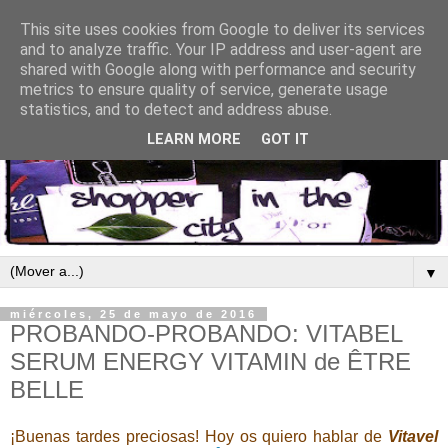
This site uses cookies from Google to deliver its services
and to analyze traffic. Your IP address and user-agent are
shared with Google along with performance and security
metrics to ensure quality of service, generate usage
statistics, and to detect and address abuse.
LEARN MORE
GOT IT
▼
miércoles, 25 de mayo de 2016
PROBANDO-PROBANDO: VITABEL
SERUM ENERGY VITAMIN de ÊTRE
BELLE
¡Buenas tardes preciosas! Hoy os quiero hablar de
Vitavel