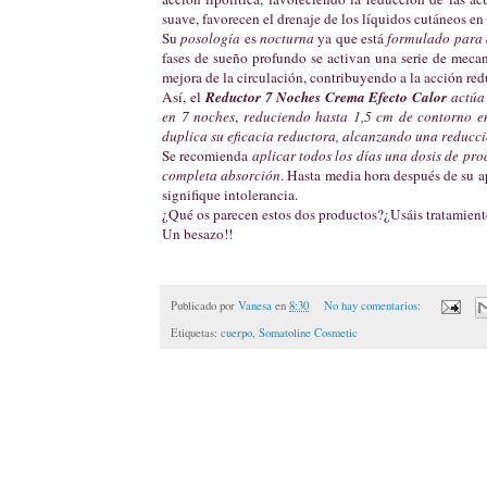
suave, favorecen el drenaje de los líquidos cutáneos e
Su
posología
es
nocturna
ya que está
formulado para a
fases de sueño profundo se activan una serie de mecan
mejora de la circulación, contribuyendo a la acción red
Así, el
Reductor 7 Noches Crema Efecto Calor
actúa 
en 7 noches
,
reduciendo hasta 1,5 cm de contorno e
duplica su eficacia reductora, alcanzando una reducci
Se recomienda
aplicar todos los días una dosis de pro
completa absorción
. Hasta media hora después de su a
signifique intolerancia.
¿Qué os parecen estos dos productos?¿Usáis tratamiento
Un besazo!!
Publicado por
Vanesa
en
8:30
No hay comentarios:
Etiquetas:
cuerpo
,
Somatoline Cosmetic