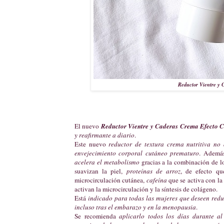
Reductor Vientre y C
El nuevo
Reductor Vientre y Caderas Crema Efecto C
y reafirmante a diario
.
Este nuevo
reductor de textura crema nutritiva no d
envejecimiento corporal cutáneo prematuro
. Ademá
acelera el metabolismo
gracias a la combinación de l
suavizan la piel,
proteínas de arroz
, de efecto q
microcirculación cutánea,
cafeína
que se activa con la 
activan la microcirculación y la síntesis de colágeno.
Está
indicado para todas las mujeres que deseen reduci
incluso tras el embarazo y en la menopausia
.
Se recomienda
aplicarlo todos los días durante a