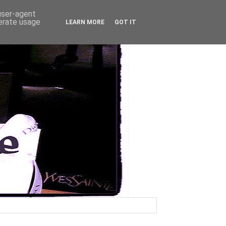
 user-agent
nerate usage
LEARN MORE
GOT IT