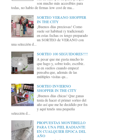
son mucho más accesibles para
todas, no hablo de firmas low cost de ma...
SORTEO VERANO SHOPPER
IN THE CITY
¡Buenos días preciosas! Como
suele ser habitual (y tradicional)
en estas fechas os tengo preparado
un SORTEO de VERANO con
una selección d...
SORTEO 100 SEGUIDORES!!!!
A pesar que me gusta mucho lo
que hago y, sobre todo, escribir..
ni en sueños cuando empecé
pensaba que, además de las
múltiples visitas qu...
SORTEO INVIERNO
SHOPPER IN THE CITY
¡Buenos días chicas! Que ganas
tenía de hacer el primer sorteo del
año así que me he decidido por fin
y aquí tenéis una pequeña
selección d...
PROPUESTAS MONTIBELLO
PARA UNA PIEL RADIANTE
EN CUALQUIER ÉPOCA DEL
AÑO