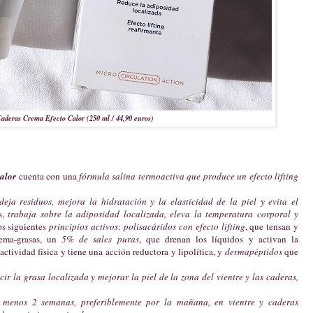
aderas Crema Efecto Calor (250 ml / 44,90 euros)
alor
cuenta con una
fórmula salina termoactiva que produce un efecto lifting
eja residuos, mejora la hidratación y la elasticidad de la piel y evita el
s,
trabaja sobre la adiposidad localizada, eleva la temperatura corporal y
os siguientes
principios activos
:
polisacáridos con efecto lifting
, que tensan y
uema-grasas, un
5% de sales puras
, que drenan los líquidos y activan la
actividad física y tiene una acción reductora y lipolítica, y
dermapéptidos
que
r la grasa localizada y mejorar la piel de la zona del vientre y las caderas,
l menos 2 semanas, preferiblemente por la mañana, en vientre y caderas