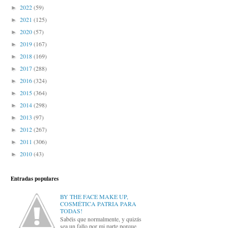
2022
(59)
►
2021
(125)
►
2020
(57)
►
2019
(167)
►
2018
(169)
►
2017
(288)
►
2016
(324)
►
2015
(364)
►
2014
(298)
►
2013
(97)
►
2012
(267)
►
2011
(306)
►
2010
(43)
►
Entradas populares
BY THE FACE MAKE UP,
COSMÉTICA PATRIA PARA
TODAS!
Sabéis que normalmente, y quizás
sea un fallo por mi parte porque