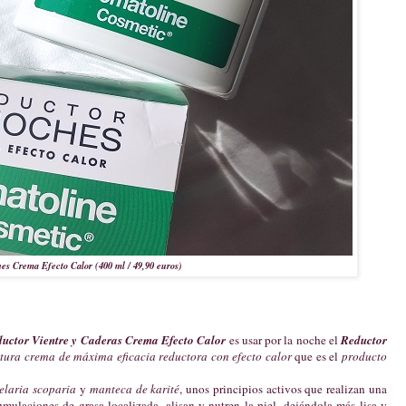
es Crema Efecto Calor (400 ml / 49,90 euros)
uctor Vientre y Caderas Crema Efecto Calor
es usar por la noche el
Reductor
xtura crema de máxima eficacia reductora con efecto calor
que es el
producto
elaria scoparia
y
manteca de karité
, unos principios activos que realizan una
umulaciones de grasa localizada, alisan y nutren la piel, dejándola más lisa y