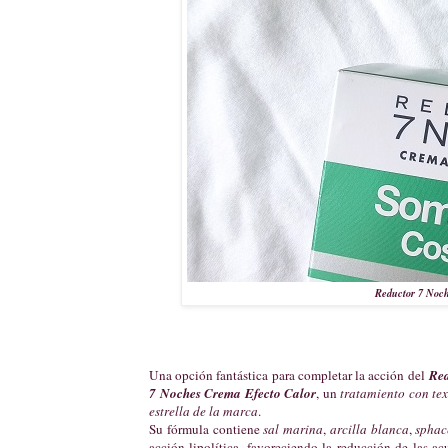
Reductor 7 Noch
Una opción fantástica para completar la acción del
Red
7 Noches Crema Efecto Calor
, un
tratamiento con te
estrella de la marca
.
Su fórmula contiene
sal marina
,
arcilla blanca
,
sphac
acción lipolítica, favoreciendo la reducción de las ac