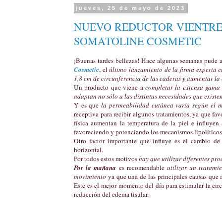
jueves, 25 de mayo de 2023
NUEVO REDUCTOR VIENTRE
SOMATOLINE COSMETIC
¡Buenas tardes bellezas! Hace algunas semanas pude a
Cosmetic
, el
último lanzamiento de la firma experta 
1,8 cm de circunferencia de las caderas y aumentar la
Un producto que viene a
completar la extensa gama d
adaptan no sólo a las distintas necesidades que existe
Y es que
la permeabilidad cutánea varía según el 
receptiva para recibir algunos tratamientos, ya que fav
física aumentan la temperatura de la piel e influyen
favoreciendo y potenciando los mecanismos lipolíticos, 
Otro factor importante que influye es el cambio de 
horizontal.
Por todos estos motivos
hay que utilizar diferentes p
Por la mañana
es recomendable
utilizar un tratami
movimiento
ya que una de las principales causas que af
Este es el mejor momento del día para estimular la cir
reducción del edema tisular.