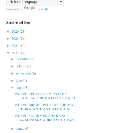
Powered by
Translate
Archivo del blog
2026
(23)
►
2025
(24)
►
2024
(10)
►
2023
(19)
▼
diciembre
(2)
►
octubre
(1)
►
septiembre
(6)
►
julio
(1)
►
mayo
(3)
▼
NUEVO REDUCTOR VIENTRE Y
CADERAS CREMA EFECTO CALO...
NUEVO BRIGHT PLUS GEL-CREMA
HIDRATANTE ANTI-MANCHA...
NUEVO FIGURMED SHAKE de
ARKOPHARMA, una AYUDA FANT...
marzo
(6)
►