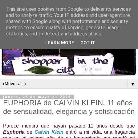
This site uses cookies from Google to deliver its services
and to analyze traffic. Your IP address and user-agent are
shared with Google along with performance and security
metrics to ensure quality of service, generate usage
statistics, and to detect and address abuse.
LEARN MORE
GOT IT
▼
jueves, 26 de mayo de 2016
EUPHORIA de CALVIN KLEIN, 11 años
de sensualidad, elegancia y sofisticación
Parece mentira que hayan pasado 11 años desde que
Euphoria
de
Calvin Klein
entró a mi vida, una fragancia