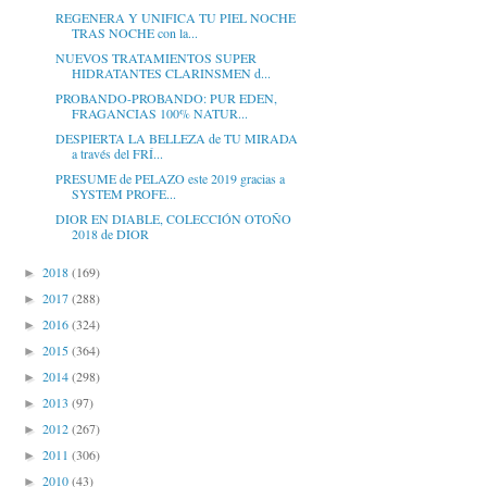
REGENERA Y UNIFICA TU PIEL NOCHE
TRAS NOCHE con la...
NUEVOS TRATAMIENTOS SUPER
HIDRATANTES CLARINSMEN d...
PROBANDO-PROBANDO: PUR EDEN,
FRAGANCIAS 100% NATUR...
DESPIERTA LA BELLEZA de TU MIRADA
a través del FRÍ...
PRESUME de PELAZO este 2019 gracias a
SYSTEM PROFE...
DIOR EN DIABLE, COLECCIÓN OTOÑO
2018 de DIOR
2018
(169)
►
2017
(288)
►
2016
(324)
►
2015
(364)
►
2014
(298)
►
2013
(97)
►
2012
(267)
►
2011
(306)
►
2010
(43)
►