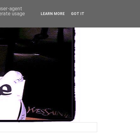
 user-agent
nerate usage
LEARN MORE
GOT IT