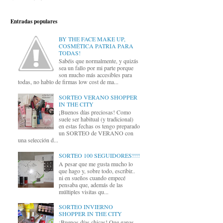
Entradas populares
BY THE FACE MAKE UP,
COSMÉTICA PATRIA PARA
TODAS!
Sabéis que normalmente, y quizás
sea un fallo por mi parte porque
son mucho más accesibles para
todas, no hablo de firmas low cost de ma...
SORTEO VERANO SHOPPER
IN THE CITY
¡Buenos días preciosas! Como
suele ser habitual (y tradicional)
en estas fechas os tengo preparado
un SORTEO de VERANO con
una selección d...
SORTEO 100 SEGUIDORES!!!!
A pesar que me gusta mucho lo
que hago y, sobre todo, escribir..
ni en sueños cuando empecé
pensaba que, además de las
múltiples visitas qu...
SORTEO INVIERNO
SHOPPER IN THE CITY
¡Buenos días chicas! Que ganas