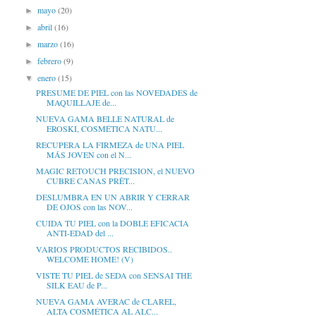
mayo
(20)
►
abril
(16)
►
marzo
(16)
►
febrero
(9)
►
enero
(15)
▼
PRESUME DE PIEL con las NOVEDADES de
MAQUILLAJE de...
NUEVA GAMA BELLE NATURAL de
EROSKI, COSMÉTICA NATU...
RECUPERA LA FIRMEZA de UNA PIEL
MÁS JOVEN con el N...
MAGIC RETOUCH PRECISION, el NUEVO
CUBRE CANAS PRÊT...
DESLUMBRA EN UN ABRIR Y CERRAR
DE OJOS con las NOV...
CUIDA TU PIEL con la DOBLE EFICACIA
ANTI-EDAD del ...
VARIOS PRODUCTOS RECIBIDOS..
WELCOME HOME! (V)
VISTE TU PIEL de SEDA con SENSAI THE
SILK EAU de P...
NUEVA GAMA AVERAC de CLAREL,
ALTA COSMÉTICA AL ALC...