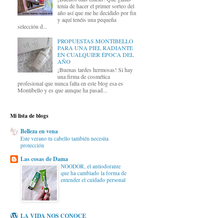
tenía de hacer el primer sorteo del
año así que me he decidido por fin
y aquí tenéis una pequeña
selección d...
PROPUESTAS MONTIBELLO
PARA UNA PIEL RADIANTE
EN CUALQUIER ÉPOCA DEL
AÑO
¡Buenas tardes hermosas! Si hay
una firma de cosmética
profesional que nunca falta en este blog esa es
Montibello y es que aunque ha pasad...
Mi lista de blogs
Belleza en vena
Este verano tu cabello también necesita
protección
Las cosas de Dama
NOODOR, el antiodorante
que ha cambiado la forma de
entender el cuidado personal
LA VIDA NOS CONOCE