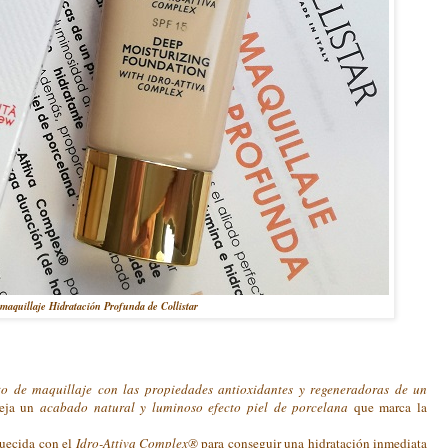
aquillaje Hidratación Profunda de Collistar
to de maquillaje con las propiedades antioxidantes y regeneradoras de un
deja un
acabado natural y luminoso efecto piel de porcelana
que marca la
quecida con el
Idro-Attiva Complex®
para conseguir una hidratación inmediata