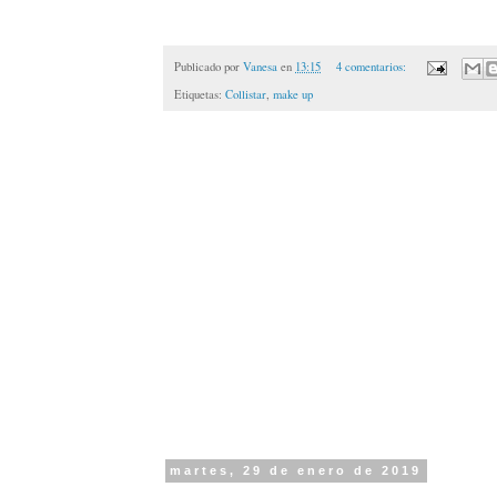
Publicado por
Vanesa
en
13:15
4 comentarios:
Etiquetas:
Collistar
,
make up
martes, 29 de enero de 2019