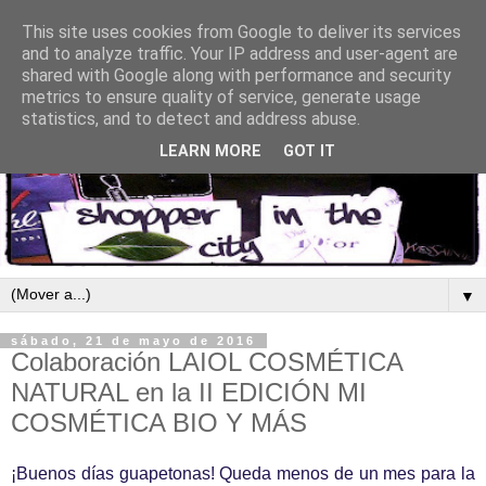
This site uses cookies from Google to deliver its services
and to analyze traffic. Your IP address and user-agent are
shared with Google along with performance and security
metrics to ensure quality of service, generate usage
statistics, and to detect and address abuse.
LEARN MORE
GOT IT
▼
sábado, 21 de mayo de 2016
Colaboración LAIOL COSMÉTICA
NATURAL en la II EDICIÓN MI
COSMÉTICA BIO Y MÁS
¡Buenos días guapetonas! Queda menos de un mes para la