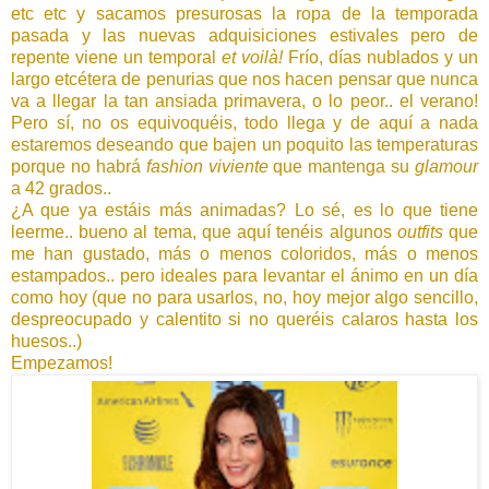
etc etc y sacamos presurosas la ropa de la temporada
pasada y las nuevas adquisiciones estivales pero de
repente viene un temporal
et voilà!
Frío, días nublados y un
largo etcétera de penurias que nos hacen pensar que nunca
va a llegar la tan ansiada primavera, o lo peor.. el verano!
Pero sí, no os equivoquéis, todo llega y de aquí a nada
estaremos deseando que bajen un poquito las temperaturas
porque no habrá
fashion viviente
que mantenga su
glamour
a 42 grados..
¿A que ya estáis más animadas? Lo sé, es lo que tiene
leerme.. bueno al tema, que aquí tenéis algunos
outfits
que
me han gustado, más o menos coloridos, más o menos
estampados.. pero ideales para levantar el ánimo en un día
como hoy (que no para usarlos, no, hoy mejor algo sencillo,
despreocupado y calentito si no queréis calaros hasta los
huesos..)
Empezamos!