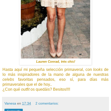
Lauren Conrad, très chic!
Hasta aquí mi pequeña selección primaveral, con
looks
de
lo más inspiradores de la mano de alguna de nuestras
celebs
favoritas pensados, eso sí, para días más
primaverales que el de hoy..
¿Con qué
outfit
os quedáis? Besitos!!!!
Vanesa
en
17:34
2 comentarios: