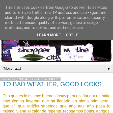
This site uses cookies from Google to deliver its services
and to analyze traffic. Your IP address and user-agent are
shared with Google along with performance and security
metrics to ensure quality of service, generate usage
statistics, and to detect and address abuse.
LEARN MORE
GOT IT
▼
martes, 30 de abril de 2013
TO BAD WEATHER, GOOD LOOKS
O lo que es lo mismo: buenos
looks
para olvidar por un ratito
este tiempo invernal que ha llegado en plena primavera..
que sí, que tod@s sabemos que año tras año pasa lo
mismo, viene el calor de repente, recogemos botas, abrigos,