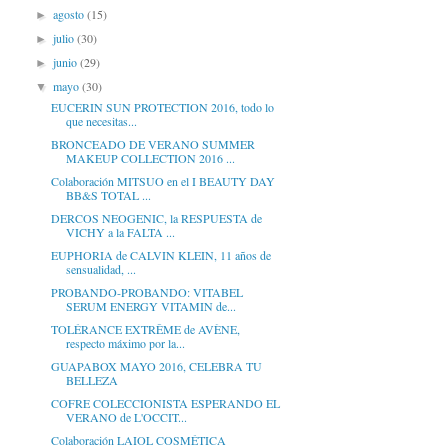
agosto
(15)
►
julio
(30)
►
junio
(29)
►
mayo
(30)
▼
EUCERIN SUN PROTECTION 2016, todo lo
que necesitas...
BRONCEADO DE VERANO SUMMER
MAKEUP COLLECTION 2016 ...
Colaboración MITSUO en el I BEAUTY DAY
BB&S TOTAL ...
DERCOS NEOGENIC, la RESPUESTA de
VICHY a la FALTA ...
EUPHORIA de CALVIN KLEIN, 11 años de
sensualidad, ...
PROBANDO-PROBANDO: VITABEL
SERUM ENERGY VITAMIN de...
TOLÉRANCE EXTRÊME de AVÈNE,
respecto máximo por la...
GUAPABOX MAYO 2016, CELEBRA TU
BELLEZA
COFRE COLECCIONISTA ESPERANDO EL
VERANO de L'OCCIT...
Colaboración LAIOL COSMÉTICA