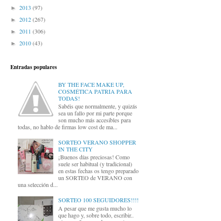
2013
(97)
►
2012
(267)
►
2011
(306)
►
2010
(43)
►
Entradas populares
BY THE FACE MAKE UP,
COSMÉTICA PATRIA PARA
TODAS!
Sabéis que normalmente, y quizás
sea un fallo por mi parte porque
son mucho más accesibles para
todas, no hablo de firmas low cost de ma...
SORTEO VERANO SHOPPER
IN THE CITY
¡Buenos días preciosas! Como
suele ser habitual (y tradicional)
en estas fechas os tengo preparado
un SORTEO de VERANO con
una selección d...
SORTEO 100 SEGUIDORES!!!!
A pesar que me gusta mucho lo
que hago y, sobre todo, escribir..