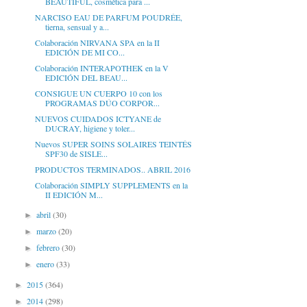
BEAUTIFUL, cosmética para ...
NARCISO EAU DE PARFUM POUDRÉE,
tierna, sensual y a...
Colaboración NIRVANA SPA en la II
EDICIÓN DE MI CO...
Colaboración INTERAPOTHEK en la V
EDICIÓN DEL BEAU...
CONSIGUE UN CUERPO 10 con los
PROGRAMAS DÚO CORPOR...
NUEVOS CUIDADOS ICTYANE de
DUCRAY, higiene y toler...
Nuevos SUPER SOINS SOLAIRES TEINTÉS
SPF30 de SISLE...
PRODUCTOS TERMINADOS.. ABRIL 2016
Colaboración SIMPLY SUPPLEMENTS en la
II EDICIÓN M...
abril
(30)
►
marzo
(20)
►
febrero
(30)
►
enero
(33)
►
2015
(364)
►
2014
(298)
►