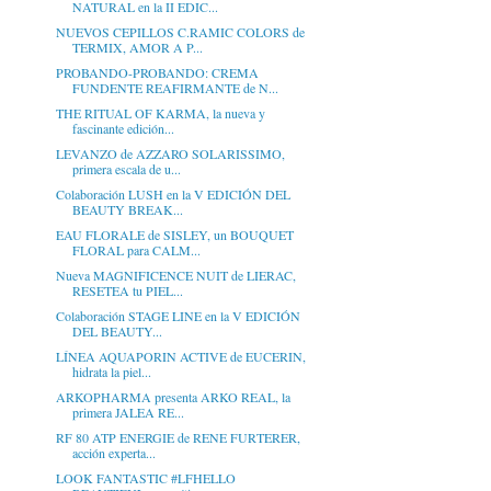
NATURAL en la II EDIC...
NUEVOS CEPILLOS C.RAMIC COLORS de
TERMIX, AMOR A P...
PROBANDO-PROBANDO: CREMA
FUNDENTE REAFIRMANTE de N...
THE RITUAL OF KARMA, la nueva y
fascinante edición...
LEVANZO de AZZARO SOLARISSIMO,
primera escala de u...
Colaboración LUSH en la V EDICIÓN DEL
BEAUTY BREAK...
EAU FLORALE de SISLEY, un BOUQUET
FLORAL para CALM...
Nueva MAGNIFICENCE NUIT de LIERAC,
RESETEA tu PIEL...
Colaboración STAGE LINE en la V EDICIÓN
DEL BEAUTY...
LÍNEA AQUAPORIN ACTIVE de EUCERIN,
hidrata la piel...
ARKOPHARMA presenta ARKO REAL, la
primera JALEA RE...
RF 80 ATP ENERGIE de RENE FURTERER,
acción experta...
LOOK FANTASTIC #LFHELLO