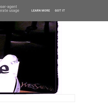
 user-agent
nerate usage
LEARN MORE
GOT IT