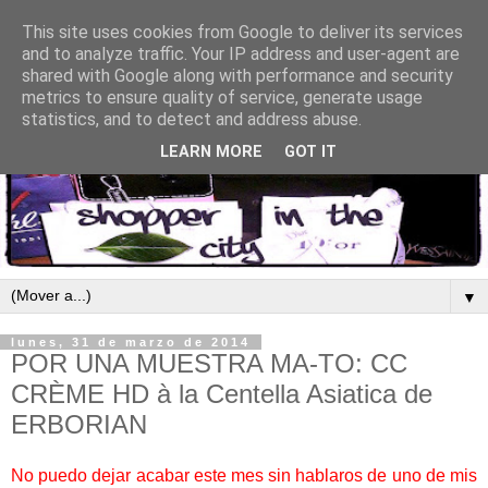
This site uses cookies from Google to deliver its services
and to analyze traffic. Your IP address and user-agent are
shared with Google along with performance and security
metrics to ensure quality of service, generate usage
statistics, and to detect and address abuse.
LEARN MORE
GOT IT
▼
lunes, 31 de marzo de 2014
POR UNA MUESTRA MA-TO: CC
CRÈME HD à la Centella Asiatica de
ERBORIAN
No puedo dejar acabar este mes sin hablaros de uno de mis