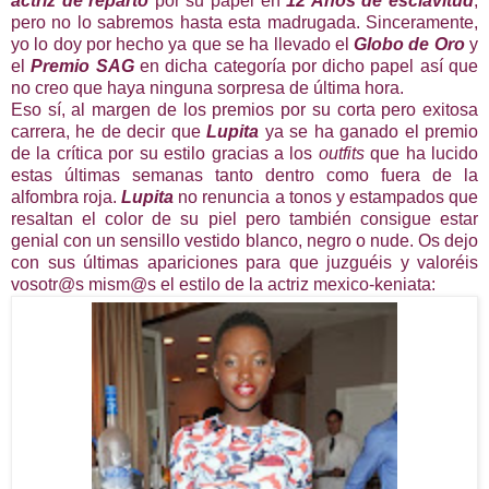
actriz de reparto
por su papel en
12 Años de esclavitud
,
pero no lo sabremos hasta esta madrugada. Sinceramente,
yo lo doy por hecho ya que se ha llevado el
Globo de Oro
y
el
Premio SAG
en dicha categoría por dicho papel así que
no creo que haya ninguna sorpresa de última hora.
Eso sí, al margen de los premios por su corta pero exitosa
carrera, he de decir que
Lupita
ya se ha ganado el premio
de la crítica por su estilo gracias a los
outfits
que ha lucido
estas últimas semanas tanto dentro como fuera de la
alfombra roja.
Lupita
no renuncia a tonos y estampados que
resaltan el color de su piel pero también consigue estar
genial con un sensillo vestido blanco, negro o nude. Os dejo
con sus últimas apariciones para que juzguéis y valoréis
vosotr@s mism@s el estilo de la actriz mexico-keniata: