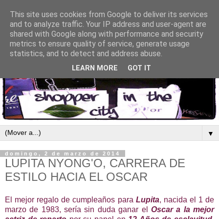
This site uses cookies from Google to deliver its services
and to analyze traffic. Your IP address and user-agent are
shared with Google along with performance and security
metrics to ensure quality of service, generate usage
statistics, and to detect and address abuse.
LEARN MORE
GOT IT
▼
domingo, 2 de marzo de 2014
LUPITA NYONG'O, CARRERA DE
ESTILO HACIA EL OSCAR
El mejor regalo de cumpleaños para
Lupita
, nacida el 1 de
marzo de 1983, sería sin duda ganar el
Oscar
a la mejor