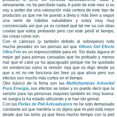
obviamente, no he percibido nada. A partir de este mes si os
voy a poder dar una valoración más certera de este tipo de
productos ya que me he puesto a dieta o más bien a seguir
una serie de hábitos saludables y estoy muy muy
concienciada así que ya os contaré qué tal me va con otras
cositas que estoy probando pero con este perdí el tiempo,
las cosas como son.
Con el calorazo (y también debido al sobrepeso) noto
mucha pesadez en las piernas así que
Vitiven Gel Efecto
Ultra-Frío
es un imprescindible para mí. Sin duda alguna el
mejor gel para piernas cansadas que he probado y menos
mal que el calor ya ha apaciguado porque me he quedado
sin existencias salvo la versión roja que os digo desde ya
que a mí no me funciona tan bien ya que alivia pero sus
efectos son mucho más cortos en el tiempo.
Otro básico de la firma son las
Multivitaminas Arkovital
Pura Energía
, sus efectos se notan y os puedo decir que la
versión para las personas mayores también es muy buena:
mi suegra la ha estado utilizando y le han ido genial.
Con las
Perlas de Piel Arkoadvance
no he sido demasiado
constante así que mentiría si os dijera que mi piel está mejor
desde que las tomo ya que llevo mucho tiempo con la piel