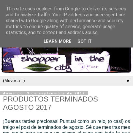
This site uses cookies from Google to deliver its services
and to analyze traffic. Your IP address and user-agent are
shared with Google along with performance and security
metrics to ensure quality of service, generate usage
statistics, and to detect and address abuse.
LEARN MORE
GOT IT
▼
domingo, 3 de septiembre de 2017
PRODUCTOS TERMINADOS
AGOSTO 2017
¡Buenas tardes preciosas! Puntual como un reloj (o casi) os
traigo el post de terminados de agosto. Sé que mes tras mes