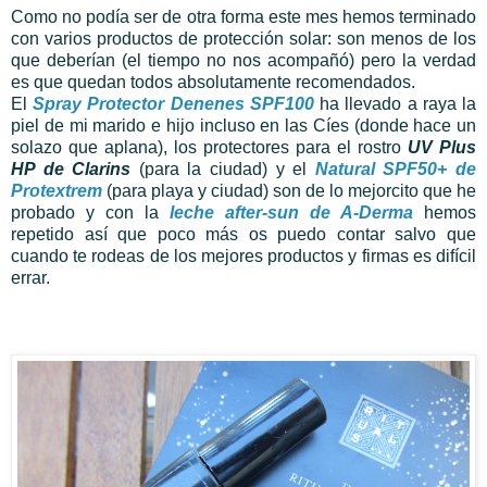
Como no podía ser de otra forma este mes hemos terminado
con varios productos de protección solar: son menos de los
que deberían (el tiempo no nos acompañó) pero la verdad
es que quedan todos absolutamente recomendados.
El
Spray Protector Denenes SPF100
ha llevado a raya la
piel de mi marido e hijo incluso en las Cíes (donde hace un
solazo que aplana), los protectores para el rostro
UV Plus
HP de Clarins
(para la ciudad) y el
Natural SPF50+ de
Protextrem
(para playa y ciudad) son de lo mejorcito que he
probado y con la
leche after-sun de A-Derma
hemos
repetido así que poco más os puedo contar salvo que
cuando te rodeas de los mejores productos y firmas es difícil
errar.