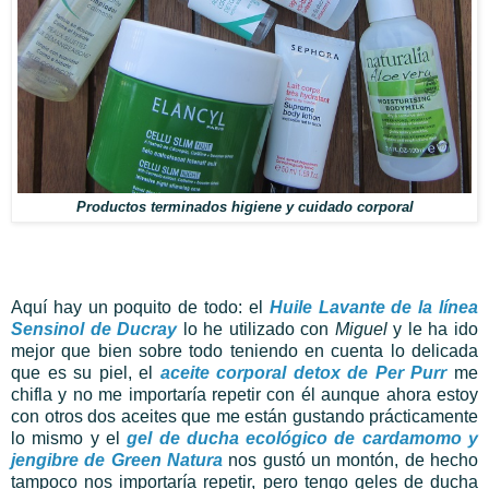
Productos terminados higiene y cuidado corporal
Aquí hay un poquito de todo: el
Huile Lavante de la línea
Sensinol de Ducray
lo he utilizado con
Miguel
y le ha ido
mejor que bien sobre todo teniendo en cuenta lo delicada
que es su piel, el
aceite corporal detox de Per Purr
me
chifla y no me importaría repetir con él aunque ahora estoy
con otros dos aceites que me están gustando prácticamente
lo mismo y el
gel de ducha ecológico de cardamomo y
jengibre de Green Natura
nos gustó un montón, de hecho
tampoco nos importaría repetir, pero tengo geles de ducha