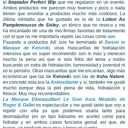
el
limpiador Perfect Wip
que me regalaron en un evento.
Ambos productos me parecen muy buenos y poco o nada
tienen que envidiar a productos mucho más costosos. La
última minitalla que he gastado es la de la
Lotion Au
Pamplemousse de Sisley
, un tónico que no reseca y me
ha encantado de una de mis firmas favoritas de tratamiento
con el que no me importaría repetir, las cosas como son.
Pasando a productos
full size
he terminado el
Serum in
Masque de Kenzoki
, unas mascarillas de hidratación
intensiva que os super recomiendo: son lo más y merecen
mucho la pena así que si sois frikis del tema y estáis
buscando un extra de hidratación, luminosidad y juventud ni
os lo penséis. Otras mascarillas que me encantan, algo más
económicas que las de
Kenzoki
, son las de
Iroha Nature
,
en concreto esta era la
Antioxidante
y sí, también me gustó
mucho porque deja la piel plena de vida, hidratación y
frescor. Muy muy recomendables.
La Masque Démaquillant Le Soin Aura Mirabilis de
Roger & Gallet
es espectacular y me gustó tanto que voy a
repetir con ella ya que podemos usarla tanto para
desmaquillar (es un tipo bálsamo en aceite) como para
hidratar y en ambos casos funciona genial así que, de
nuevo, un producto muy muy a tener en cuenta.