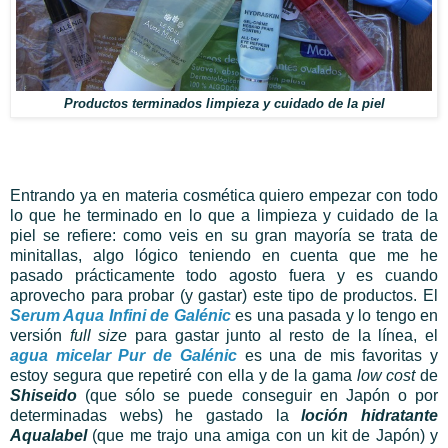
Productos terminados limpieza y cuidado de la piel
Entrando ya en materia cosmética quiero empezar con todo
lo que he terminado en lo que a limpieza y cuidado de la
piel se refiere: como veis en su gran mayoría se trata de
minitallas, algo lógico teniendo en cuenta que me he
pasado prácticamente todo agosto fuera y es cuando
aprovecho para probar (y gastar) este tipo de productos. El
Serum Aqua Infini de Galénic
es una pasada y lo tengo en
versión
full size
para gastar junto al resto de la línea, el
agua micelar Pur de Galénic
es una de mis favoritas y
estoy segura que repetiré con ella y de la gama
low cost
de
Shiseido
(que sólo se puede conseguir en Japón o por
determinadas webs) he gastado la
loción hidratante
Aqualabel
(que me trajo una amiga con un kit de Japón) y