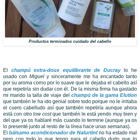
Productos terminados cuidado del cabello
El
champú extra-doux equilibrante de Ducray
lo he
usado con
Miguel
y sinceramente me ha encantado tanto
por su aroma como por lo suave que le dejaba el cabello así
que repetiría sin dudar con él. De la misma firma ha gastado
mi marido la talla de viaje del
champú de la gama Elution
que también le ha ido genial sobre todo porque no le irritaba
el cuero cabelludo así que también repetiría aunque ahora
está con otro
low cost
que también le está yendo muy bien y
del que ya os hablaré más cuando lo termine (aunque ya os
lo presenté junto al resto de la línea hace unas semanas).
El
bálsamo acondicionador de Naturtint
no ha estado mal
pero con todo lo que tengo para el cabello dudo que lo