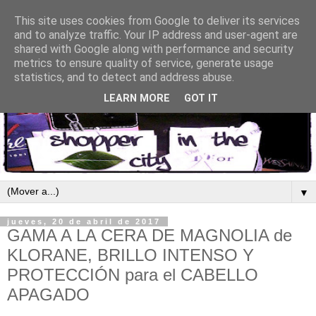
This site uses cookies from Google to deliver its services
and to analyze traffic. Your IP address and user-agent are
shared with Google along with performance and security
metrics to ensure quality of service, generate usage
statistics, and to detect and address abuse.
LEARN MORE
GOT IT
▼
jueves, 20 de abril de 2017
GAMA A LA CERA DE MAGNOLIA de
KLORANE, BRILLO INTENSO Y
PROTECCIÓN para el CABELLO
APAGADO