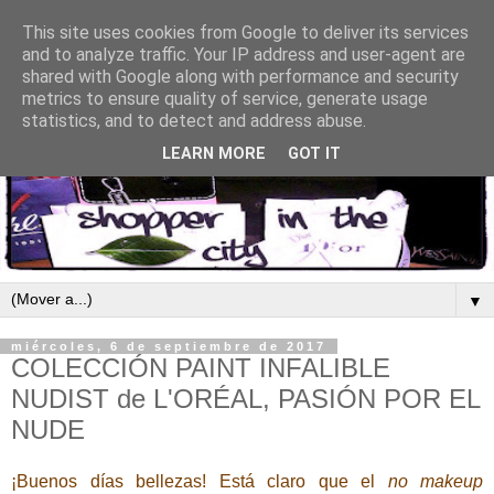
This site uses cookies from Google to deliver its services
and to analyze traffic. Your IP address and user-agent are
shared with Google along with performance and security
metrics to ensure quality of service, generate usage
statistics, and to detect and address abuse.
LEARN MORE
GOT IT
▼
miércoles, 6 de septiembre de 2017
COLECCIÓN PAINT INFALIBLE
NUDIST de L'ORÉAL, PASIÓN POR EL
NUDE
¡Buenos días bellezas! Está claro que el
no makeup