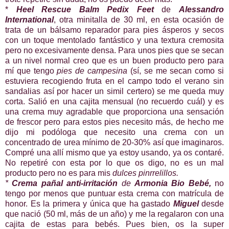
*
Heel Rescue Balm Pedix Feet
de
Alessandro
International
, otra minitalla de 30 ml, en esta ocasión de
trata de un bálsamo reparador para pies ásperos y secos
con un toque mentolado fantástico y una textura cremosita
pero no excesivamente densa. Para unos pies que se secan
a un nivel normal creo que es un buen producto pero para
mí que tengo
pies de campesina
(sí, se me secan como si
estuviera recogiendo fruta en el campo todo el verano sin
sandalias así por hacer un simil certero) se me queda muy
corta. Salió en una cajita mensual (no recuerdo cuál) y es
una crema muy agradable que proporciona una sensación
de frescor pero para estos pies necesito más, de hecho me
dijo mi podóloga que necesito una crema con un
concentrado de urea mínimo de 20-30% así que imaginaros.
Compré una allí mismo que ya estoy usando, ya os contaré.
No repetiré con esta por lo que os digo, no es un mal
producto pero no es para mis
dulces pinrrelillos.
*
Crema pañal anti-irritación
de
Armonia Bio Bebé,
no
tengo por menos que puntuar esta crema con matrícula de
honor. Es la primera y única que ha gastado
Miguel
desde
que nació (50 ml, más de un año) y me la regalaron con una
cajita de estas para bebés. Pues bien, os la super