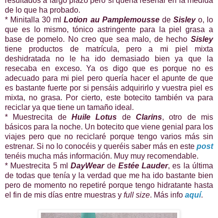
resultados a largo plazo pero sí quería reseñar en la medida
de lo que ha probado.
* Minitalla 30 ml
Lotion au Pamplemousse
de
Sisley
o, lo
que es lo mismo, tónico astringente para la piel grasa a
base de pomelo. No creo que sea malo, de hecho
Sisley
tiene productos de matrícula, pero a mi piel mixta
deshidratada no le ha ido demasiado bien ya que la
resecaba en exceso. Ya os digo que es porque no es
adecuado para mi piel pero quería hacer el apunte de que
es bastante fuerte por si pensáis adquirirlo y vuestra piel es
mixta, no grasa. Por cierto, este botecito también va para
reciclar ya que tiene un tamaño ideal.
* Muestrecita de
Huile Lotus
de
Clarins
, otro de mis
básicos para la noche. Un botecito que viene genial para los
viajes pero que no reciclaré porque tengo varios más sin
estrenar. Si no lo conocéis y queréis saber más en este
post
tenéis mucha más información. Muy muy recomendable.
* Muestrecita 5 ml
DayWear
de
Estée Lauder
, es la última
de todas que tenía y la verdad que me ha ido bastante bien
pero de momento no repetiré porque tengo hidratante hasta
el fin de mis días entre muestras y
full size
. Más info
aquí
.