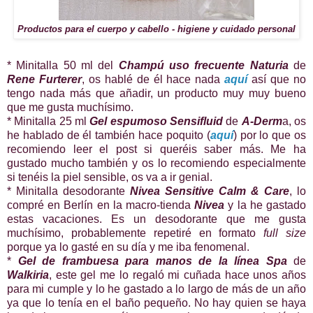
Productos para el cuerpo y cabello - higiene y cuidado personal
* Minitalla 50 ml del
Champú uso frecuente Naturia
de
Rene Furterer
, os hablé de él hace nada
aquí
así que no
tengo nada más que añadir, un producto muy muy bueno
que me gusta muchísimo.
* Minitalla 25 ml
Gel espumoso Sensifluid
de
A-Derm
a, os
he hablado de él también hace poquito (
aquí
) por lo que os
recomiendo leer el post si queréis saber más. Me ha
gustado mucho también y os lo recomiendo especialmente
si tenéis la piel sensible, os va a ir genial.
* Minitalla desodorante
Nivea Sensitive Calm & Care
, lo
compré en Berlín en la macro-tienda
Nivea
y la he gastado
estas vacaciones. Es un desodorante que me gusta
muchísimo, probablemente repetiré en formato
full size
porque ya lo gasté en su día y me iba fenomenal.
*
Gel de frambuesa para manos de la línea Spa
de
Walkiria
, este gel me lo regaló mi cuñada hace unos años
para mi cumple y lo he gastado a lo largo de más de un año
ya que lo tenía en el baño pequeño. No hay quien se haya