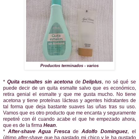
Productos terminados - varios
*
Quita esmaltes sin acetona
de
Deliplus
, no sé qué se
puede decir de un quita esmalte salvo que es económico,
retira genial el esmalte y que me gusta mucho. No tiene
acetona y tiene proteínas lácteas y agentes hidratantes de
tal forma que deja bastante suaves las uñas tras su uso.
Vamos que es otro producto que me encanta y seguramente
repetiré con él cuando acabe el que he empezado ahora,
que es de la firma
Hean
.
*
After-shave Agua Fresca
de
Adolfo Dominguez
, el
último
after-shave
que ha gastado mi chico y le ha gustado