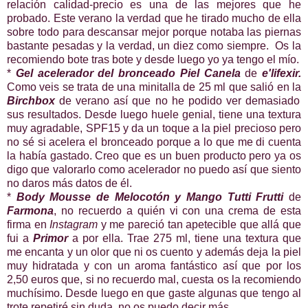
relación calidad-precio es una de las mejores que he
probado. Este verano la verdad que he tirado mucho de ella
sobre todo para descansar mejor porque notaba las piernas
bastante pesadas y la verdad, un diez como siempre. Os la
recomiendo bote tras bote y desde luego yo ya tengo el mío.
*
Gel acelerador del bronceado Piel Canela
de
e'lifexir.
Como veis se trata de una minitalla de 25 ml que salió en la
Birchbox
de verano así que no he podido ver demasiado
sus resultados. Desde luego huele genial, tiene una textura
muy agradable, SPF15 y da un toque a la piel precioso pero
no sé si acelera el bronceado porque a lo que me di cuenta
la había gastado. Creo que es un buen producto pero ya os
digo que valorarlo como acelerador no puedo así que siento
no daros más datos de él.
*
Body Mousse de Melocotón y Mango Tutti Frutti
de
Farmona
, no recuerdo a quién vi con una crema de esta
firma en
Instagram
y me pareció tan apetecible que allá que
fui a
Primor
a por ella. Trae 275 ml, tiene una textura que
me encanta y un olor que ni os cuento y además deja la piel
muy hidratada y con un aroma fantástico así que por los
2,50 euros que, si no recuerdo mal, cuesta os la recomiendo
muchísimo. Desde luego en que gaste algunas que tengo al
trote repetiré sin duda, no os puedo decir más.