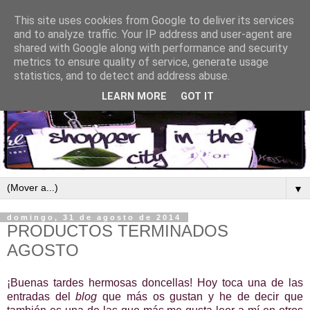
This site uses cookies from Google to deliver its services
and to analyze traffic. Your IP address and user-agent are
shared with Google along with performance and security
metrics to ensure quality of service, generate usage
statistics, and to detect and address abuse.
LEARN MORE
GOT IT
▼
domingo, 31 de agosto de 2014
PRODUCTOS TERMINADOS
AGOSTO
¡Buenas tardes hermosas doncellas! Hoy toca una de las
entradas del
blog
que más os gustan y he de decir que