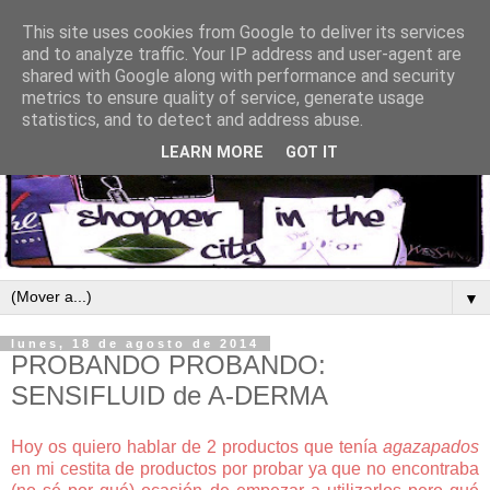
This site uses cookies from Google to deliver its services
and to analyze traffic. Your IP address and user-agent are
shared with Google along with performance and security
metrics to ensure quality of service, generate usage
statistics, and to detect and address abuse.
LEARN MORE
GOT IT
▼
lunes, 18 de agosto de 2014
PROBANDO PROBANDO:
SENSIFLUID de A-DERMA
Hoy os quiero hablar de 2 productos que tenía
agazapados
en mi cestita de productos por probar ya que no encontraba