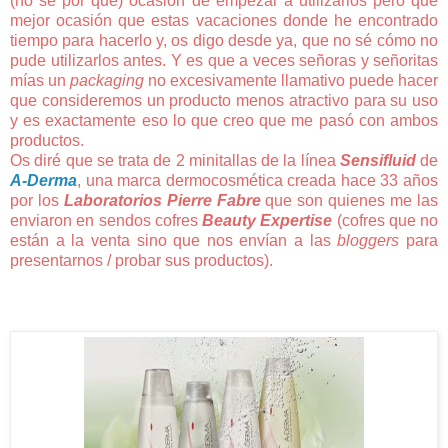
(no sé por qué) ocasión de empezar a utilizarlos pero qué
mejor ocasión que estas vacaciones donde he encontrado
tiempo para hacerlo y, os digo desde ya, que no sé cómo no
pude utilizarlos antes. Y es que a veces señoras y señoritas
mías un
packaging
no excesivamente llamativo puede hacer
que consideremos un producto menos atractivo para su uso
y es exactamente eso lo que creo que me pasó con ambos
productos.
Os diré que se trata de 2 minitallas de la línea
Sensifluid
de
A-Derma
, una marca dermocosmética creada hace 33 años
por los
Laboratorios Pierre Fabre
que son quienes me las
enviaron en sendos cofres
Beauty Expertise
(cofres que no
están a la venta sino que nos envían a las
bloggers
para
presentarnos / probar sus productos).