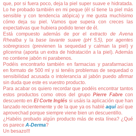
que, por si fuera poco, deja la piel super suave e hidratada.
Lo he probado también en mi peque (él sí tiene la piel más
sensible y con tendencia atópica) y me gusta muchísimo
cómo deja su piel. Vamos que supera con creces las
expectativas que hubiera podido tener de él.
Está compuesto además de por el
extracto de
Avena
Rhealba
y la
base lavante suave (pH 5,5),
por
agentes
sobregrasos
(previenen la sequedad y calman la piel) y
glicerina
(aporta un extra de hidratación a la piel). Además
no contiene jabón ni parabenos.
Podéis encontrarlo también en farmacias y parafarmacias
en formato de 500 ml y si tenéis problemas de sequedad o
sensibilidad acusada o intolerancia al jabón puedo afirmar
sin duda que este es vuestro producto.
Para acabar os quiero recordar que podéis encontrar tantos
estos productos como otros del grupo
Pierre Fabre
con
descuento en
El Corte Inglés
si usáis la aplicación que han
lanzado recientemente y de la que ya os hablé
aquí
así que
aprovechad porque siempre viene bien un descuentillo.
¿Habéis probado algún producto más de esta línea? ¿Qué
os parece
A-Derma
?
Un besazo!!!