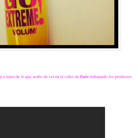
 y a tenor de lo que acabo de ver en el vídeo de
Gato
trabajando los productos