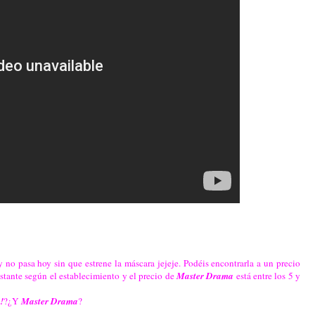
 no pasa hoy sin que estrene la máscara jejeje. Podéis encontrarla a un precio
stante según el establecimiento y el precio de
Master Drama
está entre los 5 y
!
?¿Y
Master Drama
?