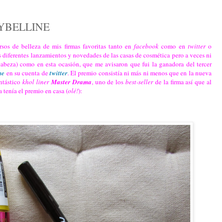
MAYBELLINE
rsos de belleza de mis firmas favoritas tanto en
facebook
como en
twitter
o
 diferentes lanzamientos y novedades de las casas de cosmética pero a veces ni
abeza) como en esta ocasión, que me avisaron que fui la ganadora del tercer
ne
en su cuenta de
twitter
. El premio consistía ni más ni menos que en la nueva
ntástico
khol liner
Master Drama
, uno de los
best-seller
de la firma así que al
 tenía el premio en casa (
olé!
):