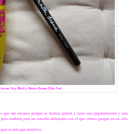
Extreme Very Black y Master Drama Ultra Noir
os que me encanta porque se desliza genial y tiene una pigmentación y una
 pero también para un sencillo delineado con el que vernos guapas en un sólo
logan
es más que atractivo: