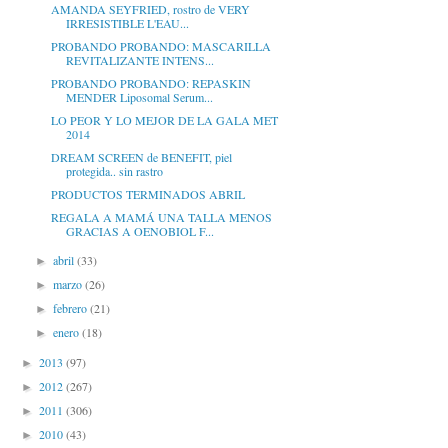
AMANDA SEYFRIED, rostro de VERY
IRRESISTIBLE L'EAU...
PROBANDO PROBANDO: MASCARILLA
REVITALIZANTE INTENS...
PROBANDO PROBANDO: REPASKIN
MENDER Liposomal Serum...
LO PEOR Y LO MEJOR DE LA GALA MET
2014
DREAM SCREEN de BENEFIT, piel
protegida.. sin rastro
PRODUCTOS TERMINADOS ABRIL
REGALA A MAMÁ UNA TALLA MENOS
GRACIAS A OENOBIOL F...
abril
(33)
►
marzo
(26)
►
febrero
(21)
►
enero
(18)
►
2013
(97)
►
2012
(267)
►
2011
(306)
►
2010
(43)
►