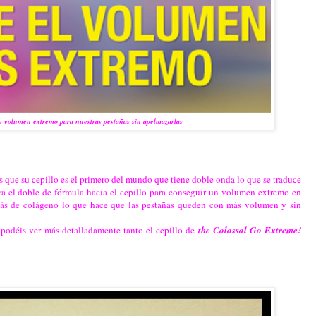
 volumen extremo para nuestras pestañas sin apelmazarlas
s que su cepillo es el primero del mundo que tiene doble onda lo que se traduce
ra el doble de fórmula hacia el cepillo para conseguir un volumen extremo en
ás de colágeno lo que hace que las pestañas queden con más volumen y sin
podéis ver más detalladamente tanto el cepillo de
the Colossal Go Extreme!