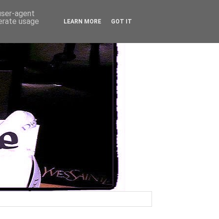
 user-agent
nerate usage
LEARN MORE
GOT IT