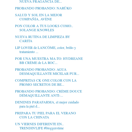
NUEVA FRAGANCIA DE...
PROBANDO PROBANDO: NARÜKO
SALUD Y SOL EN LA MEJOR
COMPAÑÍA, AVÈNE
PON COLOR A TUS LOOKS COMO..
SOLANGE KNOWLES
NUEVA RUTINA DE LIMPIEZA BY
CARITA
LIP LOVER de LANCÔME, color, brillo y
tratamiento ...
POR UNA MUESTRA MA-TO: HYDREANE
BB CRÈME de LA ROC...
PROBANDO PROBANDO: AGUA
DESMAQUILLANTE MICELAR PUR...
COMPRITAS CK ONE COLOR CON LA
PROMO SECRETOS DE BE...
PROBANDO PROBANDO: CRÈME DOUCE
DÉMAQUILLANTE ANTI-...
DENENES PARAFARMA, el mejor cuidado
para la piel d...
PREPARA TU PIEL PARA EL VERANO
CON LA CHINATA
UN VIERNES DIFERENTE EN..
TRENDIN'LIFE #bloggerstime