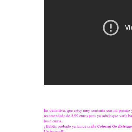
En definitiva, que estoy muy contenta con mi premio y
recomendado de 8,99 euros pero ya sabéis que varía ba
los 6 euros.
¿Habéis probado ya la nueva
the Colossal Go Extreme
Un besazo!!!