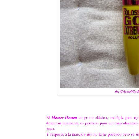
the Colossal Go 
El
Master Drama
es ya un clásico, un lápiz para oj
duración fantástica, es perfecto para un buen ahumado
paso.
Y respecto a la máscara aún no la he probado pero su
s