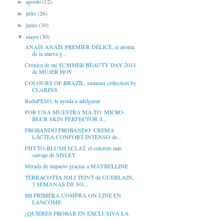
agosto
(12)
►
julio
(26)
►
junio
(30)
►
mayo
(30)
▼
ANAÏS ANAÏS PREMIER DÉLICE, el aroma
de la nueva g...
Crónica de mi SUMMER BEAUTY DAY 2014
de MUJER HOY
COLOURS OF BRAZIL, summer collection by
CLARINS
ReduPESO, te ayuda a adelgazar
POR UNA MUESTRA MA-TO: MICRO-
BLUR SKIN PERFECTOR d...
PROBANDO PROBANDO: CREMA
LÁCTEA CONFORT INTENSO de...
PHYTO-BLUSH ECLAT, el colorete más
salvaje de SISLEY
Mirada de impacto gracias a MAYBELLINE
TERRACOTTA JOLI TEINT de GUERLAIN,
3 SEMANAS DE SO...
MI PRIMERA COMPRA ON-LINE EN
LANCÔME
¿QUIERES PROBAR EN EXCLUSIVA LA