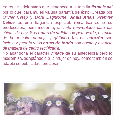
Ya os he adelantado que pertenece a la familia
floral frutal
por lo que, para mí, es ya una garantía de éxito. Creada por
Olivier Cresp
y
Dora Baghroche
,
Anaïs Anaïs Premier
Délice
es una fragancia especial, romántica como su
predecesora pero moderna,
un mito reinventado para las
chicas de hoy.
Sus
notas de salida
son
pera verde, esencia
de bergamota, naranja
y
gálbano,
las de
corazón
son
jacinto
y
peonía
y las
notas de fondo
son
cacao
y
esencia
de madera de
cedro rectificada
.
No abandona el caracter
vintage
de su antecesora pero lo
moderniza, adaptándolo a la mujer de hoy, como también se
adapta su publicidad, preciosa: