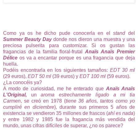
Como ya os he dicho pude conocerla en el
stand
del
Summer Beauty Day
donde nos dieron una muestra y una
preciosa pulserita para customizar. Si os gustan las
fragancias de la familia floral-frutal
Anaïs Anaïs Premier
Délice
os va a encantar porque es una fragancia que deja
huella.
Podéis encontrarla en los siguientes tamaños:
EDT 30 ml
(29 euros),
EDT 50 ml
(39 euros) y
EDT 100 ml
(59 euros).
¿La conocéis ya?
A modo de curiosidad, me he enterado que
Anaïs Anaïs
L'Original,
un
aroma estrechamente ligado a mi tia
Carmen
,
se creó en 1978 (
tiene 36 años, tantos como yo
cumpliré en diciembre
), durante sus primeros 5 años de
existencia se vendieron 35 millones de frascos (
ahí es nada
)
y entre 1982 y 1985 fue la fragancia más vendida del
mundo, unas cifras difíciles de superar, ¿no os parece?