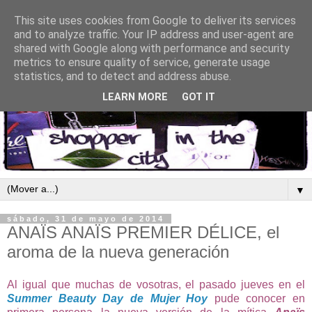
This site uses cookies from Google to deliver its services
and to analyze traffic. Your IP address and user-agent are
shared with Google along with performance and security
metrics to ensure quality of service, generate usage
statistics, and to detect and address abuse.
LEARN MORE
GOT IT
▼
sábado, 31 de mayo de 2014
ANAÏS ANAÏS PREMIER DÉLICE, el
aroma de la nueva generación
Al igual que muchas de vosotras, el pasado jueves en el
Summer Beauty Day de Mujer Hoy
pude conocer en