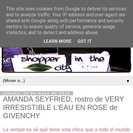
This site uses cookies from Google to deliver its services
and to analyze traffic. Your IP address and user-agent are
shared with Google along with performance and security
metrics to ensure quality of service, generate usage
statistics, and to detect and address abuse.
LEARN MORE
GOT IT
▼
sábado, 10 de mayo de 2014
AMANDA SEYFRIED, rostro de VERY
IRRESISTIBLE L'EAU EN ROSE de
GIVENCHY
La verdad no sé qué tiene esta chica que a todo el mundo