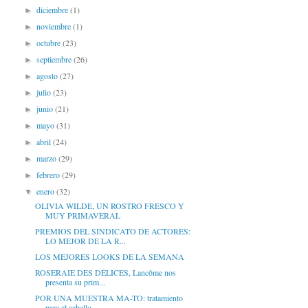
diciembre
(1)
►
noviembre
(1)
►
octubre
(23)
►
septiembre
(26)
►
agosto
(27)
►
julio
(23)
►
junio
(21)
►
mayo
(31)
►
abril
(24)
►
marzo
(29)
►
febrero
(29)
►
enero
(32)
▼
OLIVIA WILDE, UN ROSTRO FRESCO Y
MUY PRIMAVERAL
PREMIOS DEL SINDICATO DE ACTORES:
LO MEJOR DE LA R...
LOS MEJORES LOOKS DE LA SEMANA
ROSERAIE DES DÉLICES, Lancôme nos
presenta su prim...
POR UNA MUESTRA MA-TO: tratamiento
para el cabello...