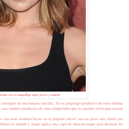
písima con un maquillaje súper fresco y natural
s conseguir de una manera sencilla.. Yo os propongo productos de estas últimas
casa tendréis productos de otras temporadas que os pueden servir para recrear
s con unas sombras fucsia en el párpado móvil, una un poco más clarita por
elinea la mirada y luego aplica una capa de máscara negra para destacar las