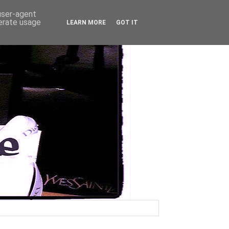
 user-agent
nerate usage
LEARN MORE
GOT IT