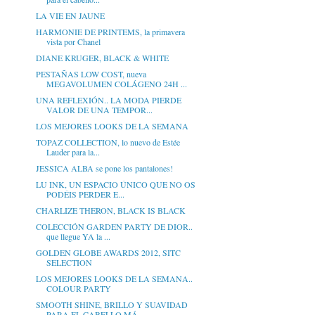
LA VIE EN JAUNE
HARMONIE DE PRINTEMS, la primavera
vista por Chanel
DIANE KRUGER, BLACK & WHITE
PESTAÑAS LOW COST, nueva
MEGAVOLUMEN COLÁGENO 24H ...
UNA REFLEXIÓN.. LA MODA PIERDE
VALOR DE UNA TEMPOR...
LOS MEJORES LOOKS DE LA SEMANA
TOPAZ COLLECTION, lo nuevo de Estée
Lauder para la...
JESSICA ALBA se pone los pantalones!
LU INK, UN ESPACIO ÚNICO QUE NO OS
PODÉIS PERDER E...
CHARLIZE THERON, BLACK IS BLACK
COLECCIÓN GARDEN PARTY DE DIOR..
que llegue YA la ...
GOLDEN GLOBE AWARDS 2012, SITC
SELECTION
LOS MEJORES LOOKS DE LA SEMANA..
COLOUR PARTY
SMOOTH SHINE, BRILLO Y SUAVIDAD
PARA EL CABELLO MÁ...