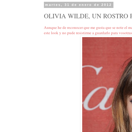
martes, 31 de enero de 2012
OLIVIA WILDE, UN ROSTRO
Aunque he de reconocer que me gusta que se note el ma
este look y no pude resistirme a guardarlo para vosotras