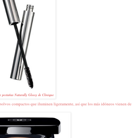
 pestañas Naturally Glossy de Clinique
, polvos compactos que iluminen ligeramente, así que los más idóneos vienen de