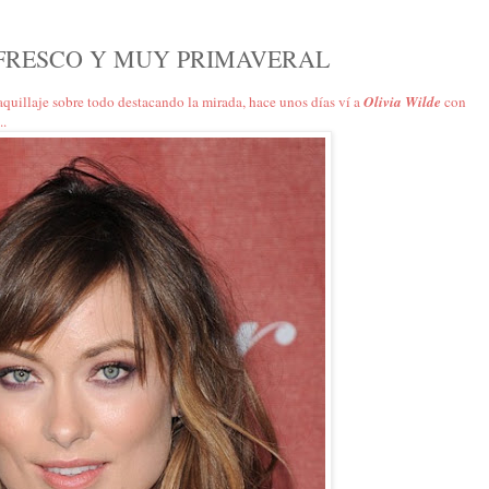
 FRESCO Y MUY PRIMAVERAL
quillaje sobre todo destacando la mirada, hace unos días ví a
Olivia Wilde
con
..