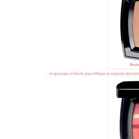
Poudre
.. al igual que el
blush,
para dibujar el contorno del rost