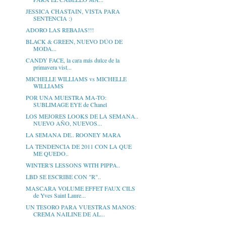
JESSICA CHASTAIN, VISTA PARA
SENTENCIA :)
ADORO LAS REBAJAS!!!
BLACK & GREEN, NUEVO DÚO DE
MODA...
CANDY FACE, la cara más dulce de la
primavera vist...
MICHELLE WILLIAMS vs MICHELLE
WILLIAMS
POR UNA MUESTRA MA-TO:
SUBLIMAGE EYE de Chanel
LOS MEJORES LOOKS DE LA SEMANA..
NUEVO AÑO, NUEVOS...
LA SEMANA DE.. ROONEY MARA
LA TENDENCIA DE 2011 CON LA QUE
ME QUEDO..
WINTER'S LESSONS WITH PIPPA..
LBD SE ESCRIBE CON "R"..
MASCARA VOLUME EFFET FAUX CILS
de Yves Saint Laure...
UN TESORO PARA VUESTRAS MANOS:
CREMA NAILINE DE AL...