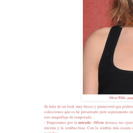
Olivia Wilde, gua
Se trata de un look muy fresco y primaveral que podéi
colecciones que os he presentado pero seguramente en 
este maquillaje de temporada.
mirada
- Empezamos por la
:
Olivia
destaca sus ojazo
encima y la sombra base. Con la sombra más oscura d
pestañas.