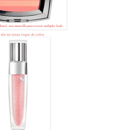
anel, una maravilla para recrear múltiples looks
dar un tenue toque de color..