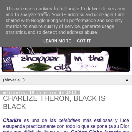
This site uses cookies from Google to deliver its services
and to analyze traffic. Your IP address and user-agent are
shared with Google along with performance and security
metrics to ensure quality of service, generate usage
statistics, and to detect and address abuse.
LEARN MORE
GOT IT
▼
miércoles, 18 de enero de 2012
CHARLIZE THERON, BLACK IS
BLACK
Charlize
es una de las
celebrities
más estilosas y luce
estupenda practicamente con todo lo que se pone (a su Dior