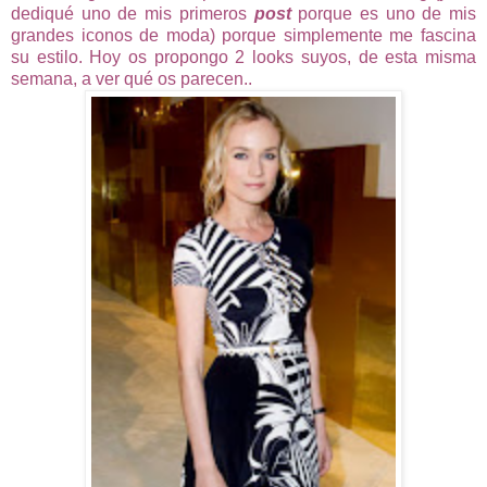
dediqué uno de mis primeros
post
porque es uno de mis
grandes iconos de moda) porque simplemente me fascina
su estilo. Hoy os propongo 2 looks suyos, de esta misma
semana, a ver qué os parecen..