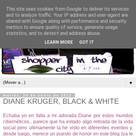
This site uses cookies from Google to deliver its services
and to analyze traffic. Your IP address and user-agent are
shared with Google along with performance and security
metrics to ensure quality of service, generate usage
statistics, and to detect and address abuse.
LEARN MORE
GOT IT
▼
martes, 24 de enero de 2012
DIANE KRUGER, BLACK & WHITE
Echaba yo en falta a mi adorada Diane por estos mundos
cibernéticos.. parece que ha estado algo retirada de la vida
social pero ultimamente la he visto en diferentes eventos y,
desde luego, merece un puesto de honor en este blog (ya le