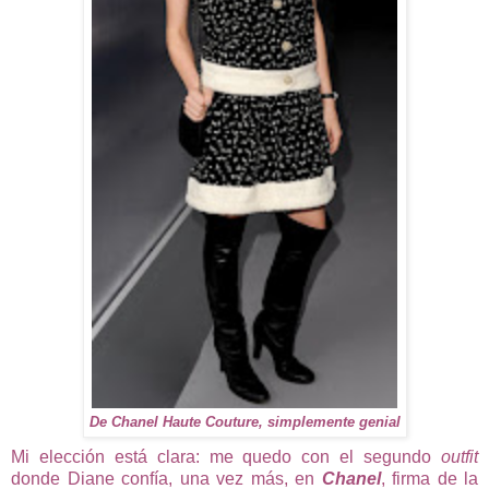
De Chanel Haute Couture, simplemente genial
Mi elección está clara: me quedo con el segundo
outfit
donde Diane confía, una vez más, en
Chanel
, firma de la