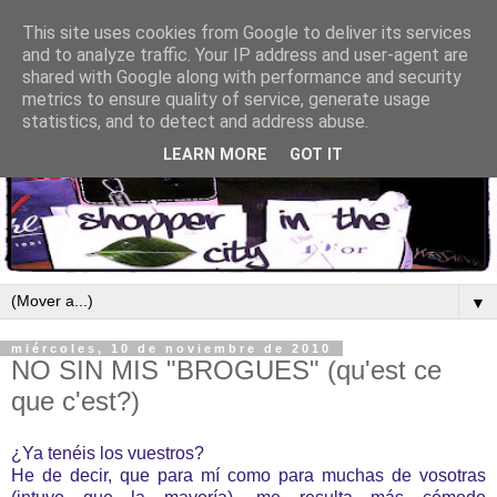
This site uses cookies from Google to deliver its services
and to analyze traffic. Your IP address and user-agent are
shared with Google along with performance and security
metrics to ensure quality of service, generate usage
statistics, and to detect and address abuse.
LEARN MORE
GOT IT
▼
miércoles, 10 de noviembre de 2010
NO SIN MIS "BROGUES" (qu'est ce
que c'est?)
¿Ya tenéis los vuestros?
He de decir, que para mí como para muchas de vosotras