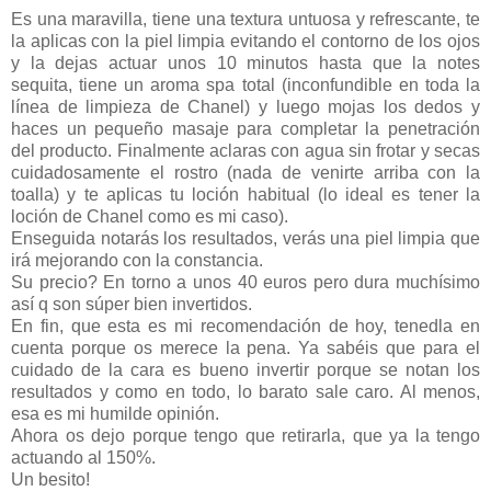
Es una maravilla, tiene una textura untuosa y refrescante, te
la aplicas con la piel limpia evitando el contorno de los ojos
y la dejas actuar unos 10 minutos hasta que la notes
sequita, tiene un aroma spa total (inconfundible en toda la
línea de limpieza de Chanel) y luego mojas los dedos y
haces un pequeño masaje para completar la penetración
del producto. Finalmente aclaras con agua sin frotar y secas
cuidadosamente el rostro (nada de venirte arriba con la
toalla) y te aplicas tu loción habitual (lo ideal es tener la
loción de Chanel como es mi caso).
Enseguida notarás los resultados, verás una piel limpia que
irá mejorando con la constancia.
Su precio? En torno a unos 40 euros pero dura muchísimo
así q son súper bien invertidos.
En fin, que esta es mi recomendación de hoy, tenedla en
cuenta porque os merece la pena. Ya sabéis que para el
cuidado de la cara es bueno invertir porque se notan los
resultados y como en todo, lo barato sale caro. Al menos,
esa es mi humilde opinión.
Ahora os dejo porque tengo que retirarla, que ya la tengo
actuando al 150%.
Un besito!