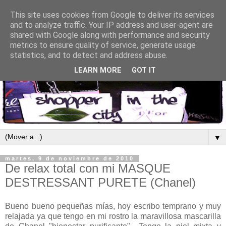
This site uses cookies from Google to deliver its services
and to analyze traffic. Your IP address and user-agent are
shared with Google along with performance and security
metrics to ensure quality of service, generate usage
statistics, and to detect and address abuse.
LEARN MORE
GOT IT
▼
martes, 9 de noviembre de 2010
De relax total con mi MASQUE
DESTRESSANT PURETE (Chanel)
Bueno bueno pequeñas mías, hoy escribo temprano y muy
relajada ya que tengo en mi rostro la maravillosa mascarilla