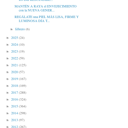
MANTÉN A RAYA el ENVEJECIMIENTO
con la NUEVA GENER...
REGÁLATE una PIEL MÁS LISA, FIRME Y
LUMINOSA DÍA T...
febrero
(6)
►
2025
(24)
►
2024
(10)
►
2023
(19)
►
2022
(59)
►
2021
(125)
►
2020
(57)
►
2019
(167)
►
2018
(169)
►
2017
(288)
►
2016
(324)
►
2015
(364)
►
2014
(298)
►
2013
(97)
►
2012
(267)
►