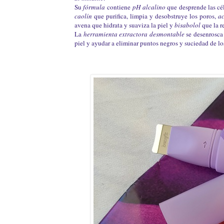
Su
fórmula
contiene
pH alcalino
que desprende las cé
caolín
que purifica, limpia y desobstruye los poros,
a
avena que hidrata y suaviza la piel y
b
isabolol
que la r
La
herramienta extractora desmontable
s
e desenrosca
piel y ayudar a eliminar puntos negros y suciedad de lo