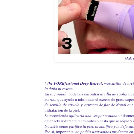
Modo d
*
the POREfessional Deep Retreat
,
mascarilla de arci
la daña ni reseca
.
En su
fórmula
podemos encontrar
a
rcilla de caolín
ric
marino
que ayuda a minimizar el exceso de grasa superf
de semilla de ciruela
y
e
xtracto de flor de Nopal
que
hidratación de la piel.
Se recomienda
aplicarla una vez por semana
uniformeme
dejar actuar durante 30 minutos o hasta que se seque y
Notaréis cómo
purifica la piel, la matifica y la deja s
Eso sí, importante,
no podéis usar ambos productos en l