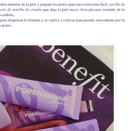
lulas muertas de la piel
y prepara los poros para una extracción fácil,
a
rcilla de
ceite de semilla de ciruela
que deja la piel suave,
b
eta-glucano
extraído de la
econforta.
 para dispensar la fórmula y se vuelve a colocar para pasarla suavemente por la
s poros.