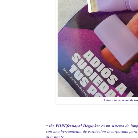
Adiós a la suciedad de t
*
the POREfessional Degunker
es un
sistema de lim
con una herramienta de extracción incorporada par
al instante
.