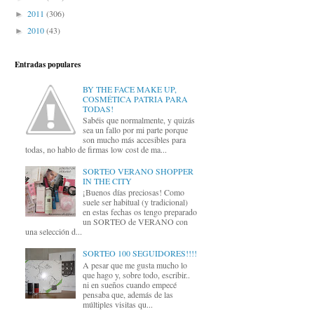
2011
(306)
►
2010
(43)
►
Entradas populares
BY THE FACE MAKE UP,
COSMÉTICA PATRIA PARA
TODAS!
Sabéis que normalmente, y quizás
sea un fallo por mi parte porque
son mucho más accesibles para
todas, no hablo de firmas low cost de ma...
SORTEO VERANO SHOPPER
IN THE CITY
¡Buenos días preciosas! Como
suele ser habitual (y tradicional)
en estas fechas os tengo preparado
un SORTEO de VERANO con
una selección d...
SORTEO 100 SEGUIDORES!!!!
A pesar que me gusta mucho lo
que hago y, sobre todo, escribir..
ni en sueños cuando empecé
pensaba que, además de las
múltiples visitas qu...