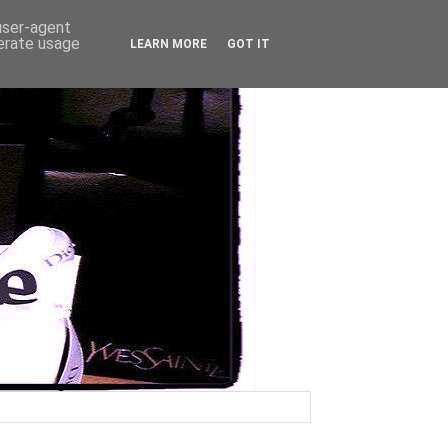
 user-agent
nerate usage
LEARN MORE
GOT IT