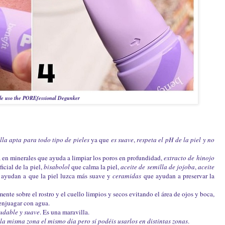
e uso the POREfessional Degunker
lla apta para todo tipo de pieles
ya que
es suave
,
respeta el pH de la piel y no
a en minerales que ayuda a limpiar los poros en profundidad,
extracto de
hinojo
icial de la piel,
b
isabolol
que calma la piel,
a
ceite de semilla de jojoba
,
aceite
 ayudan a que la piel luzca más suave y
c
eramidas
que ayudan a preservar la
nte sobre el rostro y el cuello limpios y secos evitando el área de ojos y boca,
 enjuagar con agua.
aludable y suave
. Es una maravilla.
a misma zona el mismo día pero sí podéis usarlos en distintas zonas
.