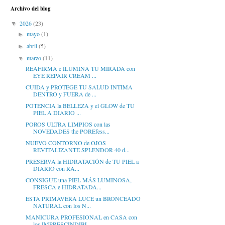
Archivo del blog
2026
(23)
▼
mayo
(1)
►
abril
(5)
►
marzo
(11)
▼
REAFIRMA e ILUMINA TU MIRADA con
EYE REPAIR CREAM ...
CUIDA y PROTEGE TU SALUD INTIMA
DENTRO y FUERA de ...
POTENCIA la BELLEZA y el GLOW de TU
PIEL A DIARIO ...
POROS ULTRA LIMPIOS con las
NOVEDADES the POREfess...
NUEVO CONTORNO de OJOS
REVITALIZANTE SPLENDOR 40 d...
PRESERVA la HIDRATACIÓN de TU PIEL a
DIARIO con RA...
CONSIGUE una PIEL MÁS LUMINOSA,
FRESCA e HIDRATADA...
ESTA PRIMAVERA LUCE un BRONCEADO
NATURAL con los N...
MANICURA PROFESIONAL en CASA con
los IMPRESCINDIBL...