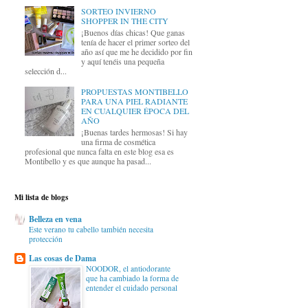
SORTEO INVIERNO
SHOPPER IN THE CITY
¡Buenos días chicas! Que ganas
tenía de hacer el primer sorteo del
año así que me he decidido por fin
y aquí tenéis una pequeña
selección d...
PROPUESTAS MONTIBELLO
PARA UNA PIEL RADIANTE
EN CUALQUIER ÉPOCA DEL
AÑO
¡Buenas tardes hermosas! Si hay
una firma de cosmética
profesional que nunca falta en este blog esa es
Montibello y es que aunque ha pasad...
Mi lista de blogs
Belleza en vena
Este verano tu cabello también necesita
protección
Las cosas de Dama
NOODOR, el antiodorante
que ha cambiado la forma de
entender el cuidado personal