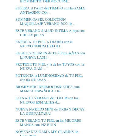
BIOMIMETIC DERMOCOSM...
SUPERA el PASO del TIEMPO con la GAMA
ANTIAGING CO...
SUMMER OASIS, COLECCIÓN
MAQUILLAJE VERANO 2022 de ...
ESTE VERANO SALUD ÍNTIMA A raya con
CHILLY pH 3.5
EXFOLIA TU PIEL A DIARIO con el
NUEVO SERUM EXFOLI...
SUBE el VOLUMEN de TUS PESTAÑAS con
la NUEVA LASH ...
PROTEGE TU PIEL y la de los TUYOS con la
NUEVA GAM...
POTENCIA la LUMINOSIDAD de TU PIEL
con las NUEVAS ...
BIOMIMETIC DERMOCOSMETICS, una
MARCA ESPAÑOLA a la...
LLENA TU VERANO de COLOR con los
NUEVOS ESMALTES d...
NUEVA NAKED3 MINI de URBAN DECAY,
LA QUE FALTABA!
ESTE VERANO TU PIEL en las MEJORES
MANOS con PIZ BUIN
NOVEDADES GAMA MY CLARINS de
CLARINS