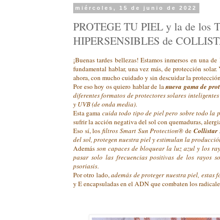
miércoles, 15 de junio de 2022
PROTEGE TU PIEL y la de los
HIPERSENSIBLES de COLLIS
¡Buenas tardes bellezas! Estamos inmersos en una de l
fundamental hablar, una vez más, de protección solar.
ahora, con mucho cuidado y sin descuidar la protección
Por eso hoy os quiero hablar de la
nueva gama de prote
diferentes formatos de protectores solares inteligente
y UVB (de onda media)
.
Esta gama
cuida todo tipo de piel pero sobre todo la p
sufrir la acción negativa del sol con quemaduras, alerg
Eso sí, los
filtros
Smart Sun Protection®
de
Collistar
del sol, protegen nuestra piel y estimulan la producci
Además
son capaces de bloquear la luz azul y los ray
pasar solo las frecuencias positivas de los rayos s
psoriasis
.
Por otro lado,
además de proteger nuestra piel, estas 
y E encapsuladas en el ADN que combaten los radicales 