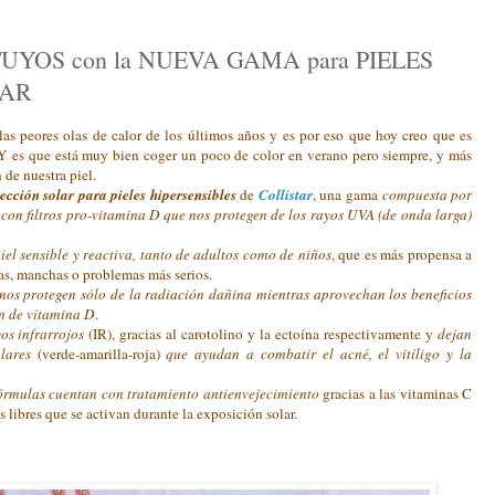
 TUYOS con la NUEVA GAMA para PIELES
TAR
as peores olas de calor de los últimos años y es por eso que hoy creo que es
 Y es que está muy bien coger un poco de color en verano pero siempre, y más
 de nuestra piel.
cción solar para pieles hipersensibles
de
Collistar
, una gama
compuesta por
s con filtros pro-vitamina D que nos protegen de los rayos UVA (de onda larga)
iel sensible y reactiva, tanto de adultos como de niños
, que es más propensa a
ias, manchas o problemas más serios.
nos protegen sólo de la radiación dañina mientras aprovechan los beneficios
ón de vitamina D
.
os infrarrojos
(IR), gracias al carotolino y la ectoína respectivamente y
dejan
olares
(verde-amarilla-roja)
que ayudan a combatir el acné, el vitíligo y la
fórmulas cuentan con tratamiento antienvejecimiento
gracias a las vitaminas C
libres que se activan durante la exposición solar.