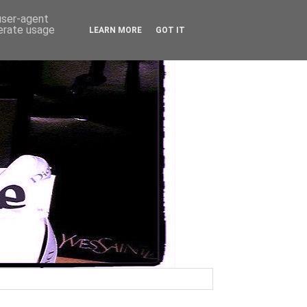
 user-agent
nerate usage
LEARN MORE
GOT IT