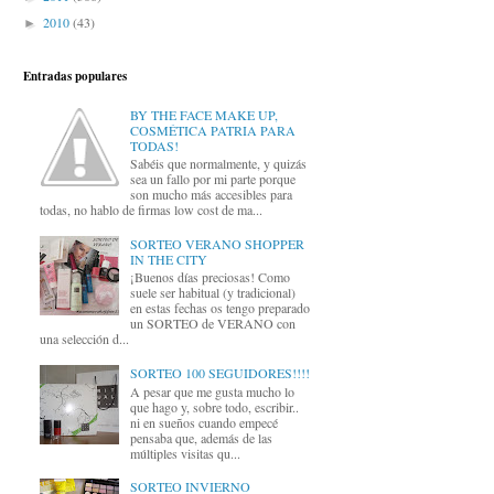
2010
(43)
►
Entradas populares
BY THE FACE MAKE UP,
COSMÉTICA PATRIA PARA
TODAS!
Sabéis que normalmente, y quizás
sea un fallo por mi parte porque
son mucho más accesibles para
todas, no hablo de firmas low cost de ma...
SORTEO VERANO SHOPPER
IN THE CITY
¡Buenos días preciosas! Como
suele ser habitual (y tradicional)
en estas fechas os tengo preparado
un SORTEO de VERANO con
una selección d...
SORTEO 100 SEGUIDORES!!!!
A pesar que me gusta mucho lo
que hago y, sobre todo, escribir..
ni en sueños cuando empecé
pensaba que, además de las
múltiples visitas qu...
SORTEO INVIERNO