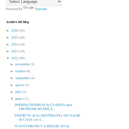
Powered by
Translate
Archivo del blog
2026
(23)
►
2025
(24)
►
2024
(10)
►
2023
(19)
►
2022
(59)
▼
noviembre
(3)
►
octubre
(6)
►
septiembre
(4)
►
agosto
(3)
►
julio
(7)
►
junio
(17)
▼
IMPRESCINDIBLES de CLARINS para
PROTEGER MI PIEL E...
DISFRUTA de la CRIOTERAPIA SIN SALIR
de CASA con S...
NUEVO PROTECT & REPAIR 365 de