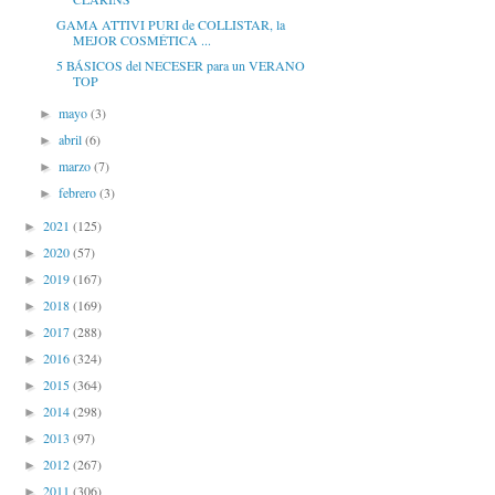
GAMA ATTIVI PURI de COLLISTAR, la
MEJOR COSMÉTICA ...
5 BÁSICOS del NECESER para un VERANO
TOP
mayo
(3)
►
abril
(6)
►
marzo
(7)
►
febrero
(3)
►
2021
(125)
►
2020
(57)
►
2019
(167)
►
2018
(169)
►
2017
(288)
►
2016
(324)
►
2015
(364)
►
2014
(298)
►
2013
(97)
►
2012
(267)
►
2011
(306)
►