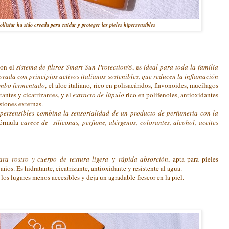
listar ha sido creada para cuidar y proteger las pieles hipersensibles
con el
sistema de filtros Smart Sun Protection®
, es
ideal para toda la familia
orada con principios activos italianos sostenibles, que reducen la inflamación
umbo fermentado
, el aloe italiano, rico en polisacáridos, flavonoides, mucílagos
antes y cicatrizantes, y el
extracto de lúpulo
rico en polifenoles, antioxidantes
esiones externas.
persensibles
c
ombina la sensorialidad de un producto de perfumería con la
fórmula
carece de siliconas, perfume, alérgenos, colorantes, alcohol, aceites
ara rostro y cuerpo de textura ligera
y
rápida absorción
, apta para pieles
años. Es hidratante, cicatrizante, antioxidante y resistente al agua.
los lugares menos accesibles y deja un agradable frescor en la piel.