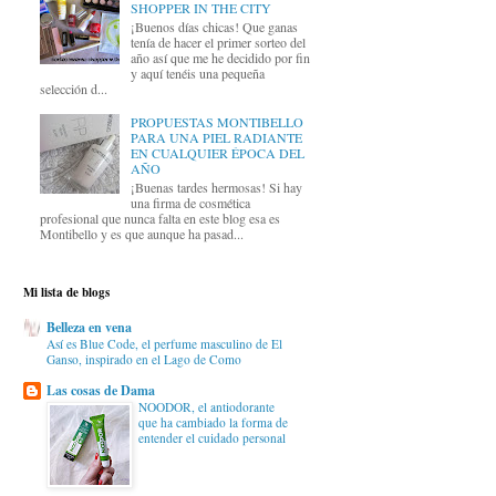
SHOPPER IN THE CITY
¡Buenos días chicas! Que ganas
tenía de hacer el primer sorteo del
año así que me he decidido por fin
y aquí tenéis una pequeña
selección d...
PROPUESTAS MONTIBELLO
PARA UNA PIEL RADIANTE
EN CUALQUIER ÉPOCA DEL
AÑO
¡Buenas tardes hermosas! Si hay
una firma de cosmética
profesional que nunca falta en este blog esa es
Montibello y es que aunque ha pasad...
Mi lista de blogs
Belleza en vena
Así es Blue Code, el perfume masculino de El
Ganso, inspirado en el Lago de Como
Las cosas de Dama
NOODOR, el antiodorante
que ha cambiado la forma de
entender el cuidado personal