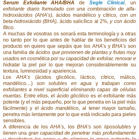
Serum Exfoliante AHA/BHA
de
Segle Clinical
, un
exfoliante diario formulado
con una combinación de alfa-
hidroxiácidos (AHA’s)
, ácidos mandélico y cítrico,
con un
beta-hidroxiácido (BHA)
, ácido salicílico al 2%,
y con ácido
fítico
.
A muchas de vosotras os sonará esta terminología y a otras
no tanto por lo que antes de hablar de los beneficios del
producto en quiero que sepáis que los
AHA’s
y
BHA's
son
una familia de
ácidos que provienen de plantas y frutas muy
usados en cosmética por su capacidad de exfoliar, renovar e
hidratar
la piel por lo que mejoran considerablemente su
textura, luminosidad y apariencia.
Los
AHA's
(ácidos glicólico, láctico, cítrico, málico,
mandélico…)
son solubles en agua
y
trabajan como
exfoliantes a nivel superficial eliminando capas de células
muertas
. Entre ellos, el
ácido glicólico
es el exfoliante más
potente (y el más pequeño, por lo que penetra en la piel más
fácilmente) y el
ácido mandélico
, al tener mayor tamaño,
penetra más lentamente por lo que está indicado para pieles
sensibles.
A diferencia de los
AHA’s
, los
BHA’s
son
liposolubles
y
tienen una
gran capacidad de penetrar más profundamente