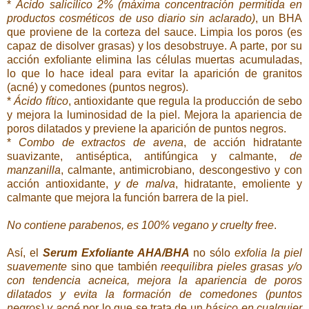
*
Ácido salicílico 2% (máxima concentración permitida en
productos cosméticos de uso diario sin aclarado)
, un BHA
que proviene de la corteza del sauce. Limpia los poros (es
capaz de disolver grasas) y los desobstruye. A parte, por su
acción exfoliante elimina las células muertas acumuladas,
lo que lo hace ideal para evitar la aparición de granitos
(acné) y comedones (puntos negros).
*
Ácido fítico
, antioxidante que regula la producción de sebo
y mejora la luminosidad de la piel. Mejora la apariencia de
poros dilatados y previene la aparición de puntos negros.
*
Combo de extractos de avena
, de acción hidratante
suavizante, antiséptica, antifúngica y calmante,
de
manzanilla
, calmante, antimicrobiano, descongestivo y con
acción antioxidante,
y de malva
, hidratante, emoliente y
calmante que mejora la función barrera de la piel.
No contiene parabenos, es 100% vegano y cruelty free
.
Así, el
Serum Exfoliante AHA/BHA
no sólo
exfolia la piel
suavemente
sino que también
reequilibra pieles grasas y/o
con tendencia acneica, mejora la apariencia de poros
dilatados y evita la formación de comedones (puntos
negros) y acné
por lo que se trata de un
básico en cualquier