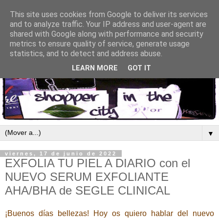
This site uses cookies from Google to deliver its services
and to analyze traffic. Your IP address and user-agent are
shared with Google along with performance and security
metrics to ensure quality of service, generate usage
statistics, and to detect and address abuse.
LEARN MORE
GOT IT
▼
viernes, 17 de junio de 2022
EXFOLIA TU PIEL A DIARIO con el
NUEVO SERUM EXFOLIANTE
AHA/BHA de SEGLE CLINICAL
¡Buenos días bellezas! Hoy os quiero hablar del nuevo