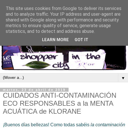
This site uses cookies from Google to deliver its services
and to analyze traffic. Your IP address and user-agent are
shared with Google along with performance and security
metrics to ensure quality of service, generate usage
statistics, and to detect and address abuse.
LEARN MORE
GOT IT
▼
martes, 23 de abril de 2019
CUIDADOS ANTI-CONTAMINACIÓN
ECO RESPONSABLES a la MENTA
ACUÁTICA de KLORANE
¡Buenos días bellezas! Como todas sabéis
la contaminación