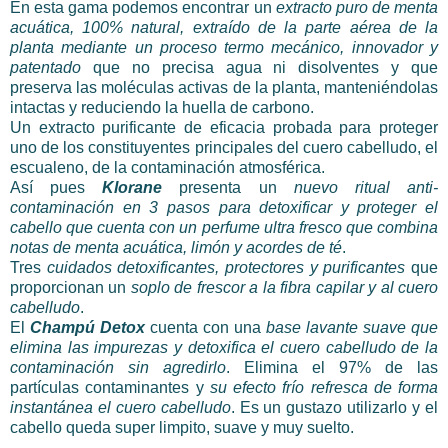
En esta gama podemos encontrar un
extracto puro de menta
acuática, 100% natural, extraído de la parte aérea de la
planta mediante un proceso termo mecánico, innovador y
patentado
que no precisa agua ni disolventes y que
preserva las moléculas activas de la planta, manteniéndolas
intactas y reduciendo la huella de carbono.
Un extracto purificante de eficacia probada para proteger
uno de los constituyentes principales del cuero cabelludo, el
escualeno, de la contaminación atmosférica.
Así pues
Klorane
presenta un
nuevo r
itual anti-
contaminación en 3 pasos para detoxificar y proteger el
cabello que cuenta con un perfume ultra fresco que combina
notas de menta acuática,
limón y acordes de té
.
Tres
cuidados detoxificantes, protectores y purificantes
que
proporcionan un
soplo de frescor a la fibra capilar y al cuero
cabelludo
.
El
Champú Detox
cuenta
con una
base lavante suave que
elimina las impurezas y detoxifica el cuero cabelludo de la
contaminación sin agredirlo
. Elimina el 97% de las
partículas contaminantes y
su
efecto frío
refresca de forma
instantánea el cuero cabelludo
. Es un gustazo utilizarlo y el
cabello queda super limpito, suave y muy suelto.