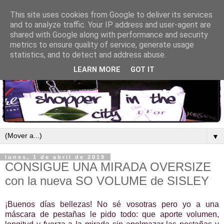
This site uses cookies from Google to deliver its services
and to analyze traffic. Your IP address and user-agent are
shared with Google along with performance and security
metrics to ensure quality of service, generate usage
statistics, and to detect and address abuse.
LEARN MORE
GOT IT
▼
lunes, 1 de abril de 2019
CONSIGUE UNA MIRADA OVERSIZE
con la nueva SO VOLUME de SISLEY
¡Buenos días bellezas! No sé vosotras pero yo a una
máscara de pestañas le pido todo: que aporte volumen,