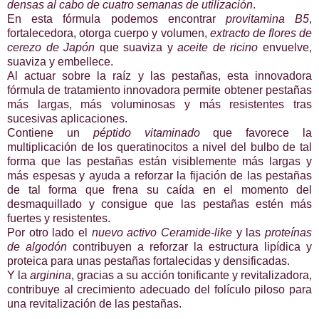
densas al cabo de cuatro semanas de utilización
.
En esta fórmula podemos encontrar
provitamina B5
,
fortalecedora, otorga cuerpo y volumen,
extracto de flores de
cerezo de Japón
que suaviza y
aceite de ricino
envuelve,
suaviza y embellece.
Al actuar sobre la raíz y las pestañas, esta innovadora
fórmula de tratamiento innovadora permite obtener pestañas
más largas, más voluminosas y más resistentes tras
sucesivas aplicaciones.
Contiene un
péptido vitaminado
que favorece la
multiplicación de los queratinocitos a nivel del bulbo de tal
forma que las pestañas están visiblemente más largas y
más espesas y ayuda a reforzar la fijación de las pestañas
de tal forma que frena su caída en el momento del
desmaquillado y consigue que las pestañas estén más
fuertes y resistentes.
Por otro lado el
nuevo activo Ceramide-like
y las
proteínas
de algodón
contribuyen a reforzar la estructura lipídica y
proteica para unas pestañas fortalecidas y densificadas.
Y la
arginina
, gracias a su acción tonificante y revitalizadora,
contribuye al crecimiento adecuado del folículo piloso para
una revitalización de las pestañas.