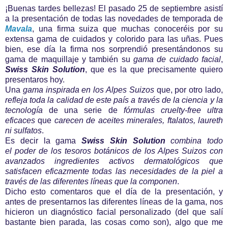
¡Buenas tardes bellezas! El pasado 25 de septiembre asistí
a la presentación de todas las novedades de temporada de
Mavala
, una firma suiza que muchas conoceréis por su
extensa gama de cuidados y colorido para las uñas. Pues
bien, ese día la firma nos sorprendió presentándonos su
gama de maquillaje y también su
gama de cuidado facial
,
Swiss Skin Solution
, que es la que precisamente quiero
presentaros hoy.
Una
gama inspirada en los Alpes Suizos
que, por otro lado,
refleja toda la calidad de este país a través de la ciencia y la
tecnología
de una serie de
fórmulas cruelty-free ultra
eficaces
que
carecen de aceites minerales,
ftalatos, laureth
ni sulfatos
.
Es decir la gama
S
wiss Skin Solution
combina todo
el
poder de los tesoros botánicos de los Alpes
Suizos con
avanzados ingredientes activos
dermatológicos que
satisfacen eficazmente
todas las necesidades de la piel a
través de las diferentes líneas que la componen
.
Dicho esto comentaros que el día de la presentación, y
antes de presentarnos las diferentes líneas de la gama,
nos
hicieron un diagnóstico facial personalizado (del que salí
bastante bien parada, las cosas como son), algo que me