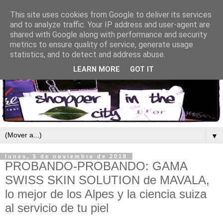
This site uses cookies from Google to deliver its services
and to analyze traffic. Your IP address and user-agent are
shared with Google along with performance and security
metrics to ensure quality of service, generate usage
statistics, and to detect and address abuse.
LEARN MORE
GOT IT
▼
lunes, 5 de noviembre de 2018
PROBANDO-PROBANDO: GAMA
SWISS SKIN SOLUTION de MAVALA,
lo mejor de los Alpes y la ciencia suiza
al servicio de tu piel