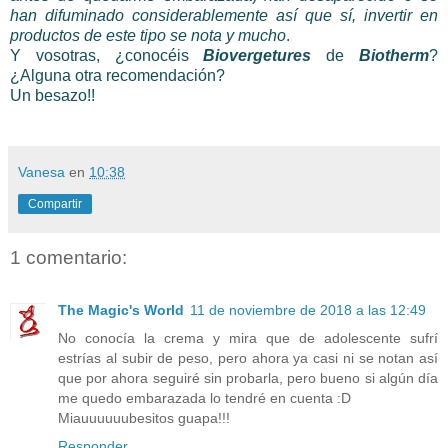
han difuminado considerablemente así que sí, invertir en
productos de este tipo se nota y mucho
.
Y vosotras, ¿conocéis
Biovergetures
de
Biotherm
?
¿Alguna otra recomendación?
Un besazo!!
Vanesa
en
10:38
Compartir
1 comentario:
The Magic's World
11 de noviembre de 2018 a las 12:49
No conocía la crema y mira que de adolescente sufrí
estrías al subir de peso, pero ahora ya casi ni se notan así
que por ahora seguiré sin probarla, pero bueno si algún día
me quedo embarazada lo tendré en cuenta :D
Miauuuuuubesitos guapa!!!
Responder