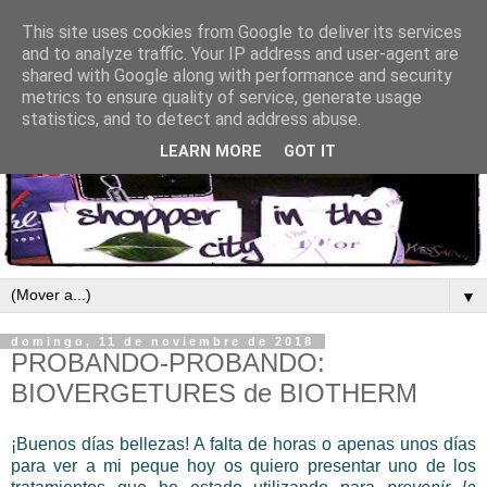
This site uses cookies from Google to deliver its services
and to analyze traffic. Your IP address and user-agent are
shared with Google along with performance and security
metrics to ensure quality of service, generate usage
statistics, and to detect and address abuse.
LEARN MORE
GOT IT
▼
domingo, 11 de noviembre de 2018
PROBANDO-PROBANDO:
BIOVERGETURES de BIOTHERM
¡Buenos días bellezas! A falta de horas o apenas unos días
para ver a mi peque hoy os quiero presentar uno de los