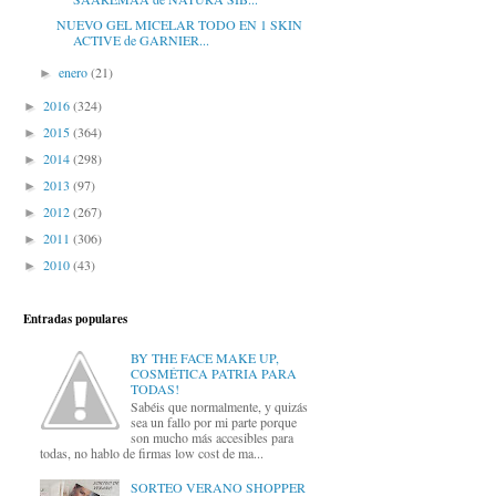
NUEVO GEL MICELAR TODO EN 1 SKIN
ACTIVE de GARNIER...
enero
(21)
►
2016
(324)
►
2015
(364)
►
2014
(298)
►
2013
(97)
►
2012
(267)
►
2011
(306)
►
2010
(43)
►
Entradas populares
BY THE FACE MAKE UP,
COSMÉTICA PATRIA PARA
TODAS!
Sabéis que normalmente, y quizás
sea un fallo por mi parte porque
son mucho más accesibles para
todas, no hablo de firmas low cost de ma...
SORTEO VERANO SHOPPER