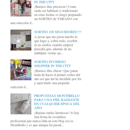
IN THE CITY
¡Buenos días preciosas! Como
suele ser habitual (y tradicional)
en estas fechas os tengo preparado
un SORTEO de VERANO con
una selección d...
SORTEO 100 SEGUIDORES!!!!
A pesar que me gusta mucho lo
que hago y, sobre todo, escribir..
ni en sueños cuando empecé
pensaba que, además de las
múltiples visitas qu...
SORTEO INVIERNO
SHOPPER IN THE CITY
¡Buenos días chicas! Que ganas
tenía de hacer el primer sorteo del
año así que me he decidido por fin
y aquí tenéis una pequeña
selección d...
PROPUESTAS MONTIBELLO
PARA UNA PIEL RADIANTE
EN CUALQUIER ÉPOCA DEL
AÑO
¡Buenas tardes hermosas! Si hay
una firma de cosmética
profesional que nunca falta en este blog esa es
Montibello y es que aunque ha pasad...