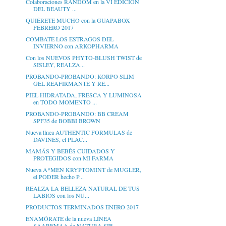
Colaboraciones RANDOM en la VI EDICIÓN
DEL BEAUTY ...
QUIÉRETE MUCHO con la GUAPABOX
FEBRERO 2017
COMBATE LOS ESTRAGOS DEL
INVIERNO con ARKOPHARMA
Con los NUEVOS PHYTO-BLUSH TWIST de
SISLEY, REALZA...
PROBANDO-PROBANDO: KORPO SLIM
GEL REAFIRMANTE Y RE...
PIEL HIDRATADA, FRESCA Y LUMINOSA
en TODO MOMENTO ...
PROBANDO-PROBANDO: BB CREAM
SPF35 de BOBBI BROWN
Nueva línea AUTHENTIC FORMULAS de
DAVINES, el PLAC...
MAMÁS Y BEBÉS CUIDADOS Y
PROTEGIDOS con MI FARMA
Nueva A*MEN KRYPTOMINT de MUGLER,
el PODER hecho P...
REALZA LA BELLEZA NATURAL DE TUS
LABIOS con los NU...
PRODUCTOS TERMINADOS ENERO 2017
ENAMÓRATE de la nueva LÍNEA
SAAREMAA de NATURA SIB...