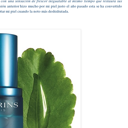
l con una sensación de frescor inigualable al mismo tiempo que restaura sus
rsión anterior hizo mucho por mi piel justo el año pasado esta se ha convertido
rtar mi piel cuando la noto más deshidratada.