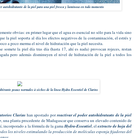
er autohidratante de la piel para una piel fresca y luminosa en todo momento
emente obvias: en primer lugar que el agua es esencial no sólo para la vida sino
ue la piel soporta al día los efectos negativos de la contaminación, el estrés y
co a poco merma el nivel de hidratación que la piel necesita.
 somete la piel día tras día (hasta 17, ahí es nada) provocan rojeces, restan
agada pero además disminuyen el nivel de hidratación de la piel a todos los
ltérante peaux normales à sèches de la línea Hydra Essentiel de Clarins
atorios Clarins
han apostado por
reactivar el poder autohidratante de la piel
e
, una planta procedente de Madagascar que conserva un elevado contenido de
sí, incorporado a la fórmula de la gama
Hydra-Essentiel
, el
extracto de hoja del
todos los niveles estimulando la producción de moléculas esponja fijadoras del
canos
.