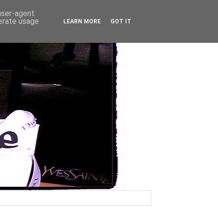
 user-agent
nerate usage
LEARN MORE
GOT IT