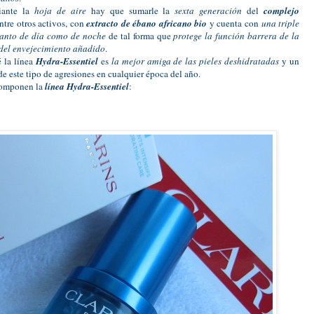
iante la
hoja de aire
hay que sumarle la
sexta generación
del
complejo
ntre otros activos, con
extracto de ébano africano bio
y cuenta con
una triple
 tanto de día como de noche
de tal forma que
protege la función barrera de la
n del envejecimiento añadido
.
é la línea
Hydra-Essentiel
es
la mejor amiga de las pieles deshidratadas
y un
de este tipo de agresiones en cualquier época del año.
omponen la
línea Hydra-Essentiel
: