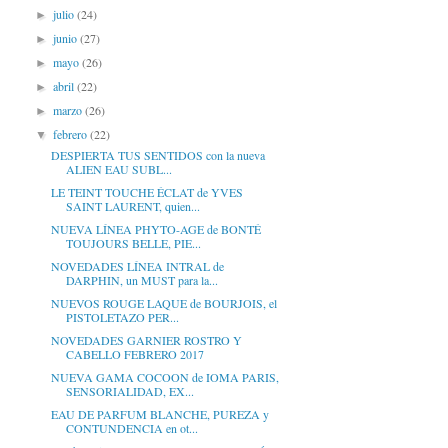
julio
(24)
►
junio
(27)
►
mayo
(26)
►
abril
(22)
►
marzo
(26)
►
febrero
(22)
▼
DESPIERTA TUS SENTIDOS con la nueva
ALIEN EAU SUBL...
LE TEINT TOUCHE ÉCLAT de YVES
SAINT LAURENT, quien...
NUEVA LÍNEA PHYTO-AGE de BONTÉ
TOUJOURS BELLE, PIE...
NOVEDADES LÍNEA INTRAL de
DARPHIN, un MUST para la...
NUEVOS ROUGE LAQUE de BOURJOIS, el
PISTOLETAZO PER...
NOVEDADES GARNIER ROSTRO Y
CABELLO FEBRERO 2017
NUEVA GAMA COCOON de IOMA PARIS,
SENSORIALIDAD, EX...
EAU DE PARFUM BLANCHE, PUREZA y
CONTUNDENCIA en ot...