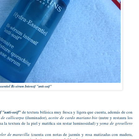
sentiel Bi-sérum Intensif "anti-soif"
f "anti-soif"
de textura bifásica muy fresca y ligera que cuenta, además de con
o de callicarpa
(iluminador),
aceite de cardo mariano bio
(nutre y restaura los
a la textura de la piel y matifica sin restar luminosidad) y
yema de grosellero
oler de maravilla
(cuenta con notas de jazmín y rosa matizadas con madera,