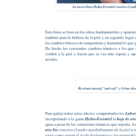
La nueva línea Hydra-Essentiel reactiva el pod
Esta línea se basa en dos ideas fundamentales y aparent
también para la belleza de la piel y en segundo lugar q
los cambios bruscos de temperatura y humedad lo que po
De hecho los constantes cambios térmicos a los que se
confort a la piel y hacen que se vea más áspera y ap
niveles.
Bi-sérum intensif "anti-soif" y Crème désa
Para paliar todos estos efectos comprobados los
Labor
incorporando a la gama
Hydra-Essentiel
la
hoja de air
agua a pesar de las variaciones térmicas que soporta. A
aire bio
reactiva el poder autohidratante de la piel a 
agua como serían el ácido hialurónico y los proteogli