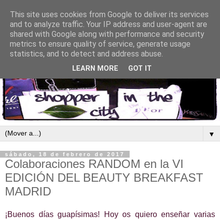
This site uses cookies from Google to deliver its services
and to analyze traffic. Your IP address and user-agent are
shared with Google along with performance and security
metrics to ensure quality of service, generate usage
statistics, and to detect and address abuse.
LEARN MORE
GOT IT
▼
sábado, 18 de febrero de 2017
Colaboraciones RANDOM en la VI
EDICIÓN DEL BEAUTY BREAKFAST
MADRID
¡Buenos días guapísimas! Hoy os quiero enseñar varias