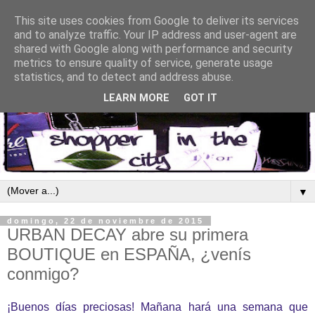
This site uses cookies from Google to deliver its services
and to analyze traffic. Your IP address and user-agent are
shared with Google along with performance and security
metrics to ensure quality of service, generate usage
statistics, and to detect and address abuse.
LEARN MORE
GOT IT
▼
domingo, 22 de noviembre de 2015
URBAN DECAY abre su primera
BOUTIQUE en ESPAÑA, ¿venís
conmigo?
¡Buenos días preciosas! Mañana hará una semana que