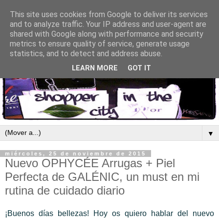
This site uses cookies from Google to deliver its services
and to analyze traffic. Your IP address and user-agent are
shared with Google along with performance and security
metrics to ensure quality of service, generate usage
statistics, and to detect and address abuse.
LEARN MORE
GOT IT
▼
miércoles, 25 de noviembre de 2015
Nuevo OPHYCÉE Arrugas + Piel
Perfecta de GALÉNIC, un must en mi
rutina de cuidado diario
¡Buenos días bellezas! Hoy os quiero hablar del nuevo