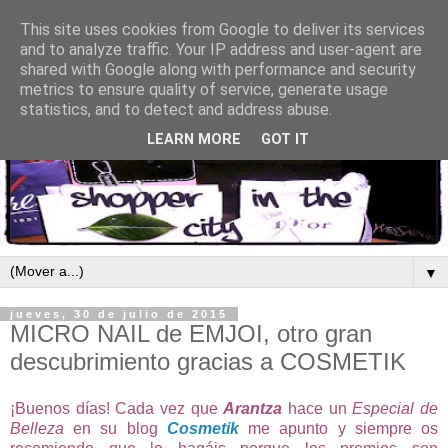
This site uses cookies from Google to deliver its services
and to analyze traffic. Your IP address and user-agent are
shared with Google along with performance and security
metrics to ensure quality of service, generate usage
statistics, and to detect and address abuse.
LEARN MORE
GOT IT
▼
jueves, 30 de julio de 2015
MICRO NAIL de EMJOI, otro gran
descubrimiento gracias a COSMETIK
¡Buenos días! Cada vez que
Arantza
hace un
Especial de
Belleza
en su blog
Cosmetik
me apunto y siempre os