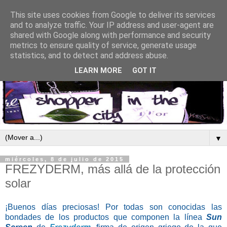
This site uses cookies from Google to deliver its services
and to analyze traffic. Your IP address and user-agent are
shared with Google along with performance and security
metrics to ensure quality of service, generate usage
statistics, and to detect and address abuse.
LEARN MORE
GOT IT
▼
miércoles, 8 de julio de 2015
FREZYDERM, más allá de la protección
solar
¡Buenos días preciosas! Por todas son conocidas las
bondades de los productos que componen la línea
Sun