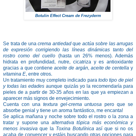
Botulin Effect Cream de Frezyderm
Se trata de una
crema antiedad
que
actúa sobre las arrugas
de expresión corrigiendo las líneas dinámicas tanto del
rostro como del cuello
(hasta un 26% menos). Además
hidrata en profundidad, nutre, cicatriza y es antioxidante
gracias a que contiene
aceite de argán
,
aceite de centella
y
vitamina E
, entre otros.
Un tratamiento muy completo indicado para
todo tipo de piel
y todas las edades
aunque quizás yo la recomendaría para
pieles de a partir de 30-35 años en las que ya empiezan a
aparecer más signos de envejecimiento.
Cuenta con una
textura gel-crema untuosa
pero que se
absorbe genial y tiene un aroma fantástico, me encanta!
Se aplica mañana y noche sobre todo el rostro o la zona a
tratar y supone una
alternativa tópica más económica y
menos invasiva
que la
Toxina Botulínica
así que si no os
acaba de convencer y estáis buscando otras opciones para