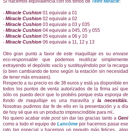
Si hacemos equivalencia con los tonos de
Teint Miracle
:
-
Miracle Cushion
01 equivale a 01
-
Miracle Cushion
02 equivale a 02
-
Miracle Cushion
03 equivale a 03 y 035
-
Miracle Cushion
04 equivale a 045, 05 y 055
-
Miracle Cushion
05 equivale a 06 y 10
-
Miracle Cushion
06 equivale a 11, 12 y 13
Otro gran punto a favor de este maquillaje es su
envase
eco-responsable
que podemos reutilizar simplemente
extrayendo el depósito vacío y sustituyéndolo por la recarga
(o bien cambiando de tono según la estación sin necesidad
de tener más envases).
Respecto a su precio es de 38 euros y está ya disponible en
todos los puntos de venta autorizados de la firma así que
sólo os puedo decir que lo probéis porque esta
esponja de
fondo de maquillaje
es una maravilla y
la necesitáis.
Nosotras pudimos dar fe de ello en la presentación y a día
de hoy sé que es un producto imprescindible para mí..
No quiero acabar este
post
sin dar las gracias tanto a
Geni
como a todo el equipo de
Lancôme
por hacernos pasar ese
rato tan especial y hacernos un poquito más felices.. algo