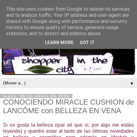
This site uses cookies from Google to deliver its services
and to analyze traffic. Your IP address and user-agent are
shared with Google along with performance and security
metrics to ensure quality of service, generate usage
statistics, and to detect and address abuse.
LEARN MORE
GOT IT
▼
lunes, 26 de enero de 2015
CONOCIENDO MIRACLE CUSHION de
LANCÔME con BELLEZA EN VENA
Si os gusta la belleza (que sé que sí, por algo me estáis
leyendo) y queréis estar al tanto de las últimas novedades