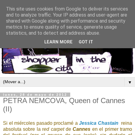
This site uses cookies from Google to deliver its services
and to analyze traffic. Your IP address and user-agent are
shared with Google along with performance and security
metrics to ensure quality of service, generate usage
statistics, and to detect and address abuse.
LEARN MORE
GOT IT
▼
lunes, 28 de mayo de 2012
PETRA NEMCOVA, Queen of Cannes
(II)
Si el miércoles pasado proclamé a
Jessica Chastain
reina
absoluta sobre la r
ed carpet
de
Cannes
en el primer tramo