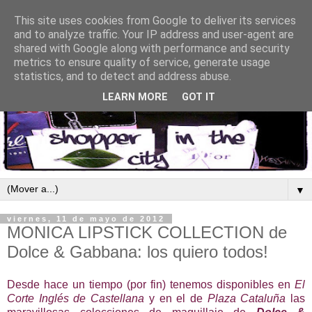
This site uses cookies from Google to deliver its services
and to analyze traffic. Your IP address and user-agent are
shared with Google along with performance and security
metrics to ensure quality of service, generate usage
statistics, and to detect and address abuse.
LEARN MORE
GOT IT
▼
viernes, 11 de mayo de 2012
MONICA LIPSTICK COLLECTION de
Dolce & Gabbana: los quiero todos!
Desde hace un tiempo (por fin) tenemos disponibles en
El
Corte Inglés de Castellana
y en el de
Plaza Cataluña
las