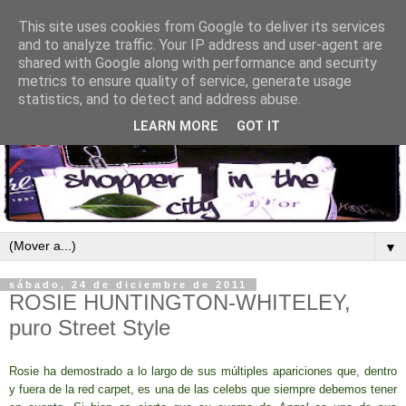
This site uses cookies from Google to deliver its services
and to analyze traffic. Your IP address and user-agent are
shared with Google along with performance and security
metrics to ensure quality of service, generate usage
statistics, and to detect and address abuse.
LEARN MORE
GOT IT
▼
sábado, 24 de diciembre de 2011
ROSIE HUNTINGTON-WHITELEY,
puro Street Style
Rosie ha demostrado a lo largo de sus múltiples apariciones que, dentro
y fuera de la red carpet, es una de las celebs que siempre debemos tener