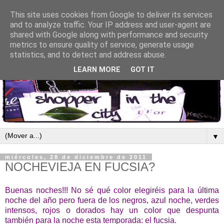
This site uses cookies from Google to deliver its services
and to analyze traffic. Your IP address and user-agent are
shared with Google along with performance and security
metrics to ensure quality of service, generate usage
statistics, and to detect and address abuse.
LEARN MORE
GOT IT
▼
miércoles, 28 de diciembre de 2011
NOCHEVIEJA EN FUCSIA?
Buenas noches!!! No sé qué color elegiréis para la última
noche del año pero fuera de los negros, azul noche, verdes
intensos, rojos o dorados hay un color que despunta
también para la noche esta temporada: el fucsia.