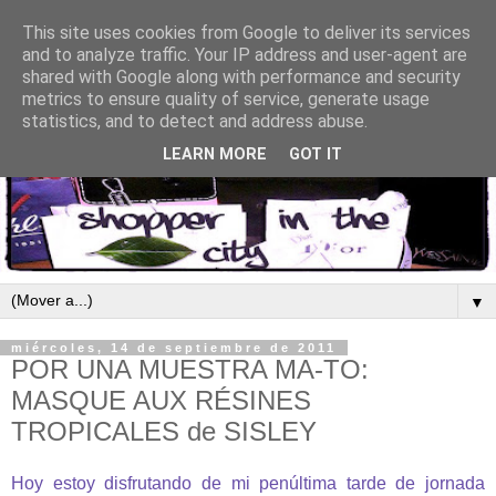
This site uses cookies from Google to deliver its services
and to analyze traffic. Your IP address and user-agent are
shared with Google along with performance and security
metrics to ensure quality of service, generate usage
statistics, and to detect and address abuse.
LEARN MORE
GOT IT
▼
miércoles, 14 de septiembre de 2011
POR UNA MUESTRA MA-TO:
MASQUE AUX RÉSINES
TROPICALES de SISLEY
Hoy estoy disfrutando de mi penúltima tarde de jornada