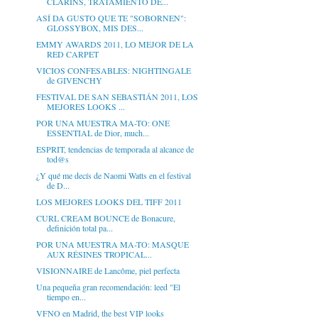
CLARINS, TRATAMIENTO DE...
ASÍ DA GUSTO QUE TE "SOBORNEN":
GLOSSYBOX, MIS DES...
EMMY AWARDS 2011, LO MEJOR DE LA
RED CARPET
VICIOS CONFESABLES: NIGHTINGALE
de GIVENCHY
FESTIVAL DE SAN SEBASTIÁN 2011, LOS
MEJORES LOOKS ...
POR UNA MUESTRA MA-TO: ONE
ESSENTIAL de Dior, much...
ESPRIT, tendencias de temporada al alcance de
tod@s
¿Y qué me decís de Naomi Watts en el festival
de D...
LOS MEJORES LOOKS DEL TIFF 2011
CURL CREAM BOUNCE de Bonacure,
definición total pa...
POR UNA MUESTRA MA-TO: MASQUE
AUX RÉSINES TROPICAL...
VISIONNAIRE de Lancôme, piel perfecta
Una pequeña gran recomendación: leed "El
tiempo en...
VFNO en Madrid, the best VIP looks