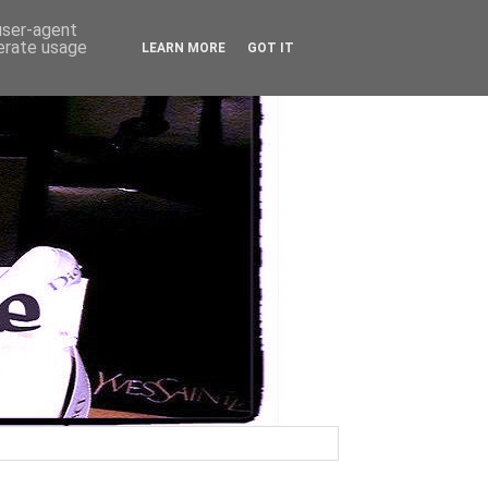
 user-agent
nerate usage
LEARN MORE
GOT IT