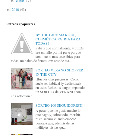
enero
(17)
►
2010
(43)
►
Entradas populares
BY THE FACE MAKE UP,
COSMÉTICA PATRIA PARA
TODAS!
Sabéis que normalmente, y quizás
sea un fallo por mi parte porque
son mucho más accesibles para
todas, no hablo de firmas low cost de ma...
SORTEO VERANO SHOPPER
IN THE CITY
¡Buenos días preciosas! Como
suele ser habitual (y tradicional)
en estas fechas os tengo preparado
un SORTEO de VERANO con
una selección d...
SORTEO 100 SEGUIDORES!!!!
A pesar que me gusta mucho lo
que hago y, sobre todo, escribir..
ni en sueños cuando empecé
pensaba que, además de las
múltiples visitas qu...