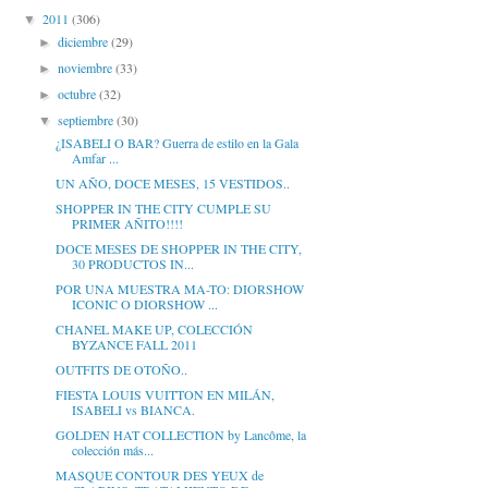
2011
(306)
▼
diciembre
(29)
►
noviembre
(33)
►
octubre
(32)
►
septiembre
(30)
▼
¿ISABELI O BAR? Guerra de estilo en la Gala
Amfar ...
UN AÑO, DOCE MESES, 15 VESTIDOS..
SHOPPER IN THE CITY CUMPLE SU
PRIMER AÑITO!!!!
DOCE MESES DE SHOPPER IN THE CITY,
30 PRODUCTOS IN...
POR UNA MUESTRA MA-TO: DIORSHOW
ICONIC O DIORSHOW ...
CHANEL MAKE UP, COLECCIÓN
BYZANCE FALL 2011
OUTFITS DE OTOÑO..
FIESTA LOUIS VUITTON EN MILÁN,
ISABELI vs BIANCA.
GOLDEN HAT COLLECTION by Lancôme, la
colección más...
MASQUE CONTOUR DES YEUX de