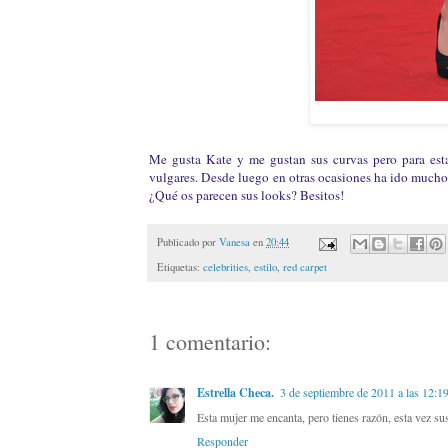
Me gusta Kate y me gustan sus curvas pero para esta
vulgares. Desde luego en otras ocasiones ha ido mucho 
¿Qué os parecen sus looks? Besitos!
Publicado por
Vanesa
en
20:44
Etiquetas:
celebrities
,
estilo
,
red carpet
1 comentario:
Estrella Checa.
3 de septiembre de 2011 a las 12:1
Esta mujer me encanta, pero tienes razón, esta vez s
Responder