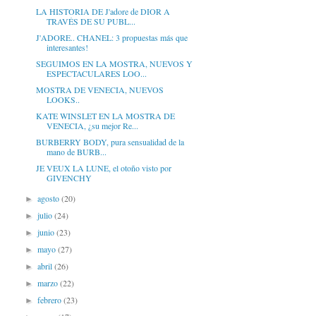
LA HISTORIA DE J'adore de DIOR A
TRAVÉS DE SU PUBL...
J'ADORE.. CHANEL: 3 propuestas más que
interesantes!
SEGUIMOS EN LA MOSTRA, NUEVOS Y
ESPECTACULARES LOO...
MOSTRA DE VENECIA, NUEVOS
LOOKS..
KATE WINSLET EN LA MOSTRA DE
VENECIA, ¿su mejor Re...
BURBERRY BODY, pura sensualidad de la
mano de BURB...
JE VEUX LA LUNE, el otoño visto por
GIVENCHY
agosto
(20)
►
julio
(24)
►
junio
(23)
►
mayo
(27)
►
abril
(26)
►
marzo
(22)
►
febrero
(23)
►