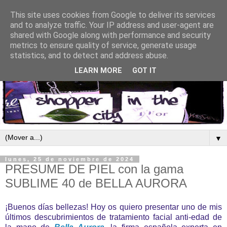
This site uses cookies from Google to deliver its services
and to analyze traffic. Your IP address and user-agent are
shared with Google along with performance and security
metrics to ensure quality of service, generate usage
statistics, and to detect and address abuse.
LEARN MORE
GOT IT
▼
lunes, 25 de noviembre de 2024
PRESUME DE PIEL con la gama
SUBLIME 40 de BELLA AURORA
¡Buenos días bellezas! Hoy os quiero presentar uno de mis
últimos descubrimientos de tratamiento facial anti-edad de