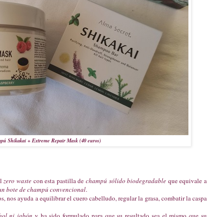
pú Shikakai + Extreme Repair Mask (40 euros)
el
zero waste
con esta pastilla de
champú sólido biodegradable
que equivale a
 un bote de champú convencional
.
s, nos ayuda a equilibrar el cuero cabelludo, regular la grasa, combatir la caspa
ohol ni jabón
y ha sido formulado para que su resultado sea el mismo que su