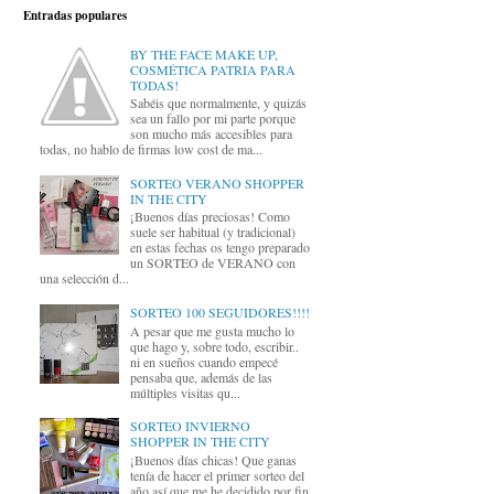
Entradas populares
BY THE FACE MAKE UP,
COSMÉTICA PATRIA PARA
TODAS!
Sabéis que normalmente, y quizás
sea un fallo por mi parte porque
son mucho más accesibles para
todas, no hablo de firmas low cost de ma...
SORTEO VERANO SHOPPER
IN THE CITY
¡Buenos días preciosas! Como
suele ser habitual (y tradicional)
en estas fechas os tengo preparado
un SORTEO de VERANO con
una selección d...
SORTEO 100 SEGUIDORES!!!!
A pesar que me gusta mucho lo
que hago y, sobre todo, escribir..
ni en sueños cuando empecé
pensaba que, además de las
múltiples visitas qu...
SORTEO INVIERNO
SHOPPER IN THE CITY
¡Buenos días chicas! Que ganas
tenía de hacer el primer sorteo del
año así que me he decidido por fin