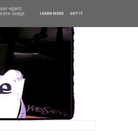
 user-agent
nerate usage
LEARN MORE
GOT IT