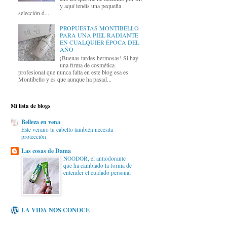
y aquí tenéis una pequeña
selección d...
PROPUESTAS MONTIBELLO
PARA UNA PIEL RADIANTE
EN CUALQUIER ÉPOCA DEL
AÑO
¡Buenas tardes hermosas! Si hay
una firma de cosmética
profesional que nunca falta en este blog esa es
Montibello y es que aunque ha pasad...
Mi lista de blogs
Belleza en vena
Este verano tu cabello también necesita
protección
Las cosas de Dama
NOODOR, el antiodorante
que ha cambiado la forma de
entender el cuidado personal
LA VIDA NOS CONOCE