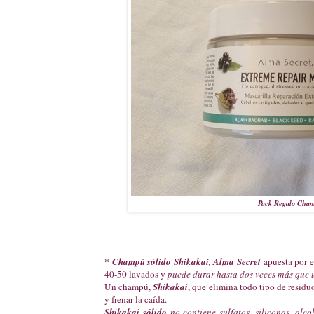
Pack Regalo Cham
* Champú sólido Shikakai,
Alma Secret
apuesta por 
40-50 lavados y
puede durar hasta dos veces más que
Un champú,
Shikakai
, que elimina todo tipo de residuo
y frenar la caída.
Shikakai
sólido
no contiene sulfatos, siliconas, alc