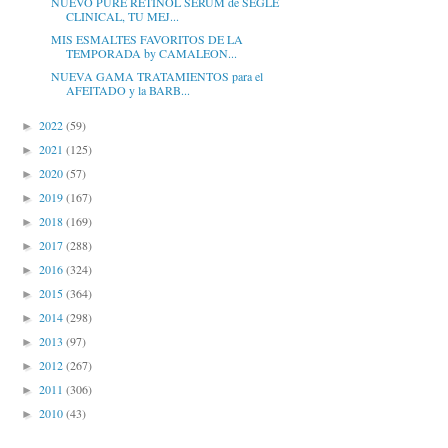
NUEVO PURE RETINOL SERUM de SEGLE
CLINICAL, TU MEJ...
MIS ESMALTES FAVORITOS DE LA
TEMPORADA by CAMALEON...
NUEVA GAMA TRATAMIENTOS para el
AFEITADO y la BARB...
2022
(59)
►
2021
(125)
►
2020
(57)
►
2019
(167)
►
2018
(169)
►
2017
(288)
►
2016
(324)
►
2015
(364)
►
2014
(298)
►
2013
(97)
►
2012
(267)
►
2011
(306)
►
2010
(43)
►