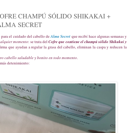
 COFRE CHAMPÚ SÓLIDO SHIKAKAI +
ALMA SECRET
e para el cuidado del cabello de
Alma Secret
que recibí hace algunas semanas y
cualquier momento
: se trata del
Cofre que contiene el champú sólido Shikakai y
firma que ayudan a regular la grasa del cabello, eliminan la caspa y reducen la
ro cabello saludable y bonito en todo momento
.
 más detenimiento: