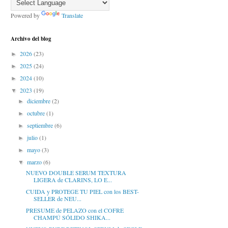
Powered by
Translate
Archivo del blog
2026
(23)
►
2025
(24)
►
2024
(10)
►
2023
(19)
▼
diciembre
(2)
►
octubre
(1)
►
septiembre
(6)
►
julio
(1)
►
mayo
(3)
►
marzo
(6)
▼
NUEVO DOUBLE SERUM TEXTURA
LIGERA de CLARINS, LO E...
CUIDA y PROTEGE TU PIEL con los BEST-
SELLER de NEU...
PRESUME de PELAZO con el COFRE
CHAMPÚ SÓLIDO SHIKA...