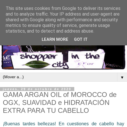
This site uses cookies from Google to deliver its services
and to analyze traffic. Your IP address and user-agent are
shared with Google along with performance and security
metrics to ensure quality of service, generate usage
statistics, and to detect and address abuse.
LEARN MORE
GOT IT
▼
jueves, 29 de octubre de 2020
GAMA ARGAN OIL of MOROCCO de
OGX, SUAVIDAD e HIDRATACIÓN
EXTRA PARA TU CABELLO
¡Buenas tardes bellezas! En cuestiones de cabello hay