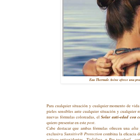
Eau Thermale Avène ofrece una prote
Para cualquier situación y cualquier momento de vida 
pieles sensibles ante cualquier situación y cualquier
nuevas fórmulas coloreadas, el
Solar anti-edad con 
quiero presentar en este
post
.
Cabe destacar que ambas fórmulas ofrecen una
alta 
exclusiva
Sunsitive® Protection
combina la eficacia 
activos antioxidantes -
Tialidina + Pre-tocoferil
– co