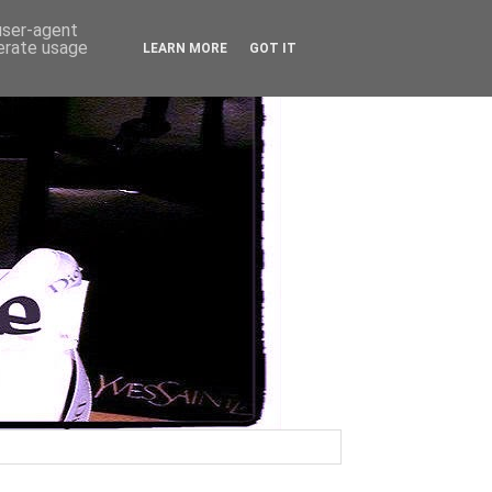
 user-agent
nerate usage
LEARN MORE
GOT IT