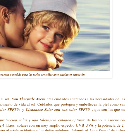
cción a medida para las pieles sensibles ante cualquier situación
al sol,
Eau Thermale Avène
crea cuidados adaptados a las necesidades de las
 momento de vida al sol. Cuidados que protegen y embellecen la piel como sus
color SPF50+
y
Cleanance Solar con con color SPF50+
, que son las que os
protección solar y una tolerancia cutánea óptima
: de hecho la asociación
de 4 filtros solares con un muy amplio espectro UVB-UVA y la potencia de 2
ntra el estrés oxidativo y los daños celulares. Además el
Agua Termal de Avène