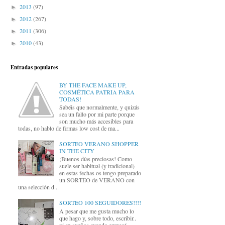
2013
(97)
►
2012
(267)
►
2011
(306)
►
2010
(43)
►
Entradas populares
BY THE FACE MAKE UP,
COSMÉTICA PATRIA PARA
TODAS!
Sabéis que normalmente, y quizás
sea un fallo por mi parte porque
son mucho más accesibles para
todas, no hablo de firmas low cost de ma...
SORTEO VERANO SHOPPER
IN THE CITY
¡Buenos días preciosas! Como
suele ser habitual (y tradicional)
en estas fechas os tengo preparado
un SORTEO de VERANO con
una selección d...
SORTEO 100 SEGUIDORES!!!!
A pesar que me gusta mucho lo
que hago y, sobre todo, escribir..
ni en sueños cuando empecé