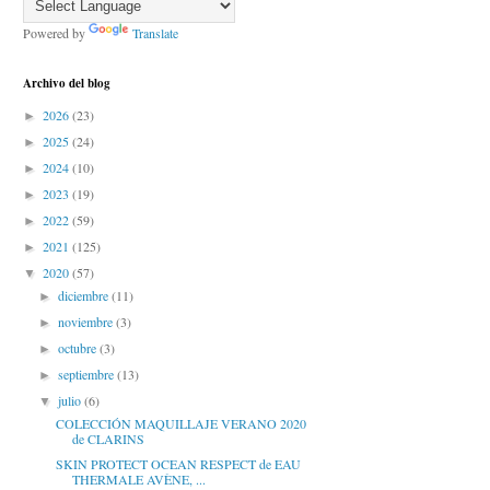
Powered by
Translate
Archivo del blog
2026
(23)
►
2025
(24)
►
2024
(10)
►
2023
(19)
►
2022
(59)
►
2021
(125)
►
2020
(57)
▼
diciembre
(11)
►
noviembre
(3)
►
octubre
(3)
►
septiembre
(13)
►
julio
(6)
▼
COLECCIÓN MAQUILLAJE VERANO 2020
de CLARINS
SKIN PROTECT OCEAN RESPECT de EAU
THERMALE AVÈNE, ...