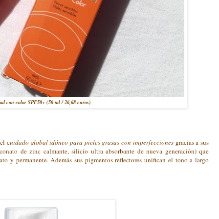
dad con color SPF50+ (50 ml / 26,68 euros)
el c
uidado global idóneo para pieles grasas con imperfecciones
gracias a sus
uconato de zinc calmante, silicio ultra absorbante de nueva generación) que
iato y permanente. Además sus pigmentos reflectores unifican el tono a largo