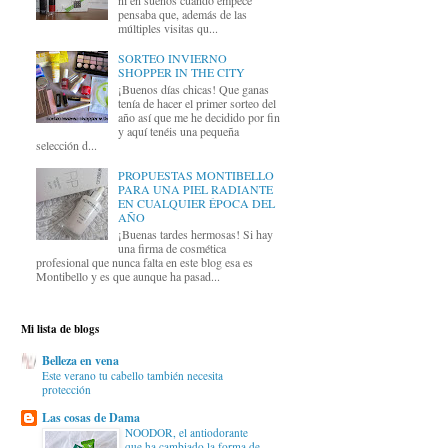
pensaba que, además de las
múltiples visitas qu...
SORTEO INVIERNO
SHOPPER IN THE CITY
¡Buenos días chicas! Que ganas
tenía de hacer el primer sorteo del
año así que me he decidido por fin
y aquí tenéis una pequeña
selección d...
PROPUESTAS MONTIBELLO
PARA UNA PIEL RADIANTE
EN CUALQUIER ÉPOCA DEL
AÑO
¡Buenas tardes hermosas! Si hay
una firma de cosmética
profesional que nunca falta en este blog esa es
Montibello y es que aunque ha pasad...
Mi lista de blogs
Belleza en vena
Este verano tu cabello también necesita
protección
Las cosas de Dama
NOODOR, el antiodorante
que ha cambiado la forma de