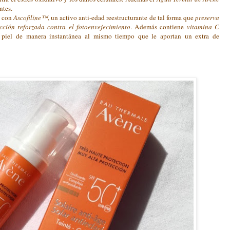
antes.
o con
Ascofiline™
, un activo anti-edad reestructurante de tal forma que
preserva
ección reforzada contra el fotoenvejecimiento
. Además contiene
vitamina C
a piel de manera instantánea al mismo tiempo que le aportan un extra de