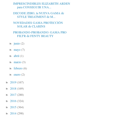
IMPRESCINDIBLES ELIZABETH ARDEN
para CONSEGUIR UNA...
DECODE ZERO, la NUEVA GAMA de
STYLE TREATMENT de M...
NOVEDADES GAMA PROTECCIÓN
SOLAR de CLARINS
PROBANDO-PROBANDO: GAMA PRO
FILT'R de FENTY BEAUTY
junio
(2)
►
mayo
(7)
►
abril
(1)
►
marzo
(3)
►
febrero
(6)
►
enero
(2)
►
2019
(167)
►
2018
(169)
►
2017
(288)
►
2016
(324)
►
2015
(364)
►
2014
(298)
►