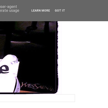
 user-agent
nerate usage
LEARN MORE
GOT IT