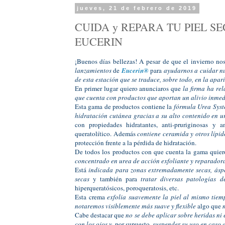
jueves, 21 de febrero de 2019
CUIDA y REPARA TU PIEL SE
EUCERIN
¡Buenos días bellezas! A pesar de que el invierno no
lanzamientos
de
Eucerin®
para
ayudarnos a cuidar nu
de esta estación que se traduce, sobre todo, en la apar
En primer lugar quiero anunciaros que
la firma ha r
que cuenta con productos que aportan un alivio inmed
Esta gama de productos contiene la
fórmula Urea Sys
hidratación cutánea gracias a su alto contenido en u
con propiedades hidratantes, anti-pruriginosas y 
queratolítico. Además
contiene ceramida y otros lípid
protección frente a la pérdida de hidratación.
De todos los productos con que cuenta la gama quier
concentrado en urea de acción exfoliante y reparadora
Está
indicada para zonas extremadamente secas, áspe
secas
y también para
tratar diversas patologías 
hiperqueratósicos, poroqueratosis, etc.
Esta crema
exfolia suavemente la piel al mismo tiem
notaremos visiblemente más suave y flexible
algo que
Cabe destacar que
no se debe aplicar sobre heridas ni
con los ojos y
, por supuesto,
suspender su uso en caso d