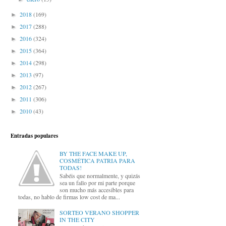
2018
(169)
►
2017
(288)
►
2016
(324)
►
2015
(364)
►
2014
(298)
►
2013
(97)
►
2012
(267)
►
2011
(306)
►
2010
(43)
►
Entradas populares
BY THE FACE MAKE UP,
COSMÉTICA PATRIA PARA
TODAS!
Sabéis que normalmente, y quizás
sea un fallo por mi parte porque
son mucho más accesibles para
todas, no hablo de firmas low cost de ma...
SORTEO VERANO SHOPPER
IN THE CITY