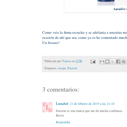
Aquaphor P
Como veis la firma escucha y se adelanta a nuestras n
ocasión de ahí que sea, como ya os he comentado muchís
Un besazo!
Publicado por
Vanesa
en
12:08
Etiquetas:
cuerpo
,
Eucerin
3 comentarios:
Lunabel
21 de febrero de 2019 a las 21:10
Eucerin es una marca que me da mucha confianza.
Besos
Responder