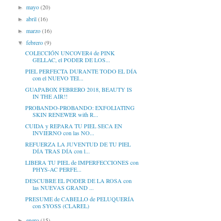
mayo
(20)
►
abril
(16)
►
marzo
(16)
►
febrero
(9)
▼
COLECCIÓN UNCOVER4 de PINK
GELLAC, el PODER DE LOS...
PIEL PERFECTA DURANTE TODO EL DÍA
con el NUEVO TEI...
GUAPABOX FEBRERO 2018, BEAUTY IS
IN THE AIR!!
PROBANDO-PROBANDO: EXFOLIATING
SKIN RENEWER with R...
CUIDA y REPARA TU PIEL SECA EN
INVIERNO con las NO...
REFUERZA LA JUVENTUD DE TU PIEL
DÍA TRAS DÍA con l...
LIBERA TU PIEL de IMPERFECCIONES con
PHYS-AC PERFE...
DESCUBRE EL PODER DE LA ROSA con
las NUEVAS GRAND ...
PRESUME de CABELLO de PELUQUERÍA
con SYOSS (CLAREL)
enero
(15)
►