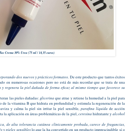
lus Crema 30% Urea (75 ml / 14,35 euros)
rporando dos nuevos y prácticos formatos
. De este producto que tantos éxitos
do en numerosas ocasiones pero no está de más recordar que se trata de una
a y regenera la piel dañada de forma eficaz al mismo tiempo que favorece su
lteran las pieles dañadas:
glicerina
que atrae y retiene la humedad a la piel para
do de la vitamina B que hidrata en profundidad y estimula la regeneración de la
aviza y calma la piel sin irritar la piel sensible,
parafina líquida
de acción
ta la aplicación en áreas problemáticas de la piel,
ceresina
hidratante y
alcohol
ca, de alta tolerancia cutánea clínicamente probada
,
carece de fragancias,
s y pieles sensibles
lo que la ha convertido en un producto imprescindible sí o