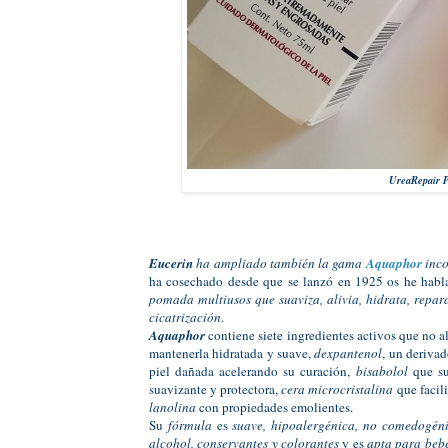
UreaRepair P
Eucerin
ha ampliado también la gama
Aquaphor
inco
ha cosechado desde que se lanzó en 1925 os he habla
pomada multiusos que suaviza, alivia, hidrata, repar
cicatrización
.
Aquaphor
contiene siete ingredientes activos que no a
mantenerla hidratada y suave,
dexpantenol
, un deriva
piel dañada acelerando su curación,
bisabolol
que su
suavizante y protectora,
cera microcristalina
que facili
lanolina
con propiedades emolientes.
Su
fórmula
es
suave, hipoalergénica, no comedogéni
alcohol, conservantes y colorantes
y es
apta para bebé