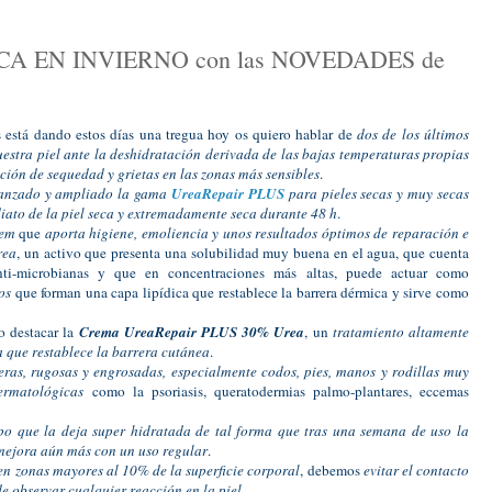
CA EN INVIERNO con las NOVEDADES de
s está dando estos días una tregua hoy os quiero hablar de
dos de los últimos
estra piel ante la deshidratación derivada de las bajas temperaturas propias
ición de sequedad y grietas en las zonas más sensibles
.
elanzado y ampliado la gama
UreaRepair PLUS
para pieles secas y muy secas
iato de la piel seca y extremadamente seca durante 48 h
.
tem
que
aporta higiene, emoliencia y unos resultados óptimos de reparación e
rea
, un activo que presenta una solubilidad muy buena en el agua, que cuenta
anti-microbianas y que en concentraciones más altas, puede actuar como
os
que forman una capa lipídica que restablece la barrera dérmica y sirve como
o destacar la
Crema UreaRepair PLUS 30% Urea
, un
tratamiento altamente
 que restablece la barrera cutánea
.
ras, rugosas y engrosadas, especialmente codos, pies, manos y rodillas muy
dermatológicas
como la psoriasis, queratodermias palmo-plantares, eccemas
po que la deja super hidratada de tal forma que tras una semana de uso la
mejora aún más con un uso regular
.
 en zonas mayores al 10% de la superficie corporal
, debemos
evitar el contacto
e observar cualquier reacción en la piel
.