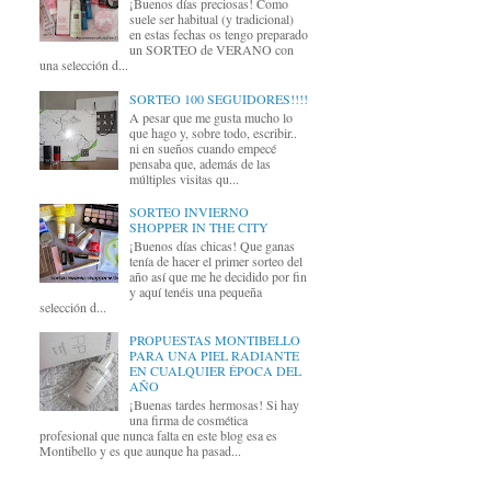
¡Buenos días preciosas! Como
suele ser habitual (y tradicional)
en estas fechas os tengo preparado
un SORTEO de VERANO con
una selección d...
SORTEO 100 SEGUIDORES!!!!
A pesar que me gusta mucho lo
que hago y, sobre todo, escribir..
ni en sueños cuando empecé
pensaba que, además de las
múltiples visitas qu...
SORTEO INVIERNO
SHOPPER IN THE CITY
¡Buenos días chicas! Que ganas
tenía de hacer el primer sorteo del
año así que me he decidido por fin
y aquí tenéis una pequeña
selección d...
PROPUESTAS MONTIBELLO
PARA UNA PIEL RADIANTE
EN CUALQUIER ÉPOCA DEL
AÑO
¡Buenas tardes hermosas! Si hay
una firma de cosmética
profesional que nunca falta en este blog esa es
Montibello y es que aunque ha pasad...