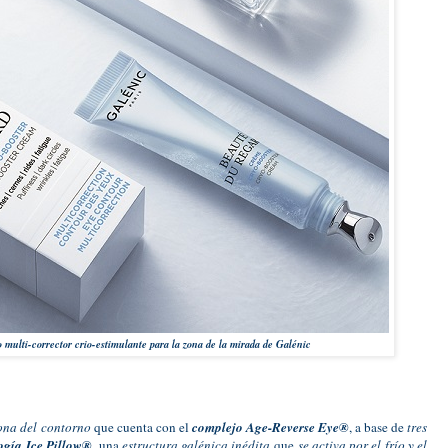
 multi-corrector crio-estimulante para la zona de la mirada de Galénic
zona del contorno
que cuenta con el
complejo Age-Reverse Eye®
, a base de
tres
logía
Ice Pillow®
, una
estructura galénica inédita
que
se activa por el frío y el