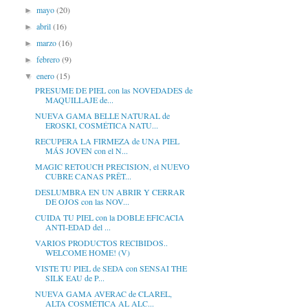
mayo
(20)
►
abril
(16)
►
marzo
(16)
►
febrero
(9)
►
enero
(15)
▼
PRESUME DE PIEL con las NOVEDADES de
MAQUILLAJE de...
NUEVA GAMA BELLE NATURAL de
EROSKI, COSMÉTICA NATU...
RECUPERA LA FIRMEZA de UNA PIEL
MÁS JOVEN con el N...
MAGIC RETOUCH PRECISION, el NUEVO
CUBRE CANAS PRÊT...
DESLUMBRA EN UN ABRIR Y CERRAR
DE OJOS con las NOV...
CUIDA TU PIEL con la DOBLE EFICACIA
ANTI-EDAD del ...
VARIOS PRODUCTOS RECIBIDOS..
WELCOME HOME! (V)
VISTE TU PIEL de SEDA con SENSAI THE
SILK EAU de P...
NUEVA GAMA AVERAC de CLAREL,
ALTA COSMÉTICA AL ALC...