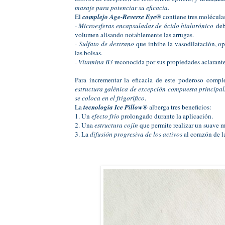
masaje para potenciar su eficacia
.
El
complejo Age-Reverse Eye®
contiene tres moléculas
-
Microesferas encapsuladas de ácido hialurónico
deb
volumen alisando notablemente las arrugas.
-
Sulfato de dextrano
que inhibe la vasodilatación, o
las bolsas.
-
Vitamina B3
reconocida por sus propiedades aclarantes
Para incrementar la eficacia de este poderoso comp
estructura galénica de excepción compuesta principal
se coloca en el frigorífico
.
La
tecnología Ice Pillow®
alberga tres beneficios:
1. Un
efecto frío
prolongado durante la aplicación.
2. Una
estructura cojín
que permite realizar un suave ma
3. La
difusión progresiva de los activos
al corazón de l