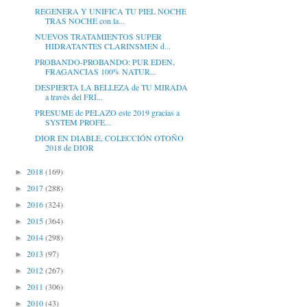
REGENERA Y UNIFICA TU PIEL NOCHE
TRAS NOCHE con la...
NUEVOS TRATAMIENTOS SUPER
HIDRATANTES CLARINSMEN d...
PROBANDO-PROBANDO: PUR EDEN,
FRAGANCIAS 100% NATUR...
DESPIERTA LA BELLEZA de TU MIRADA
a través del FRÍ...
PRESUME de PELAZO este 2019 gracias a
SYSTEM PROFE...
DIOR EN DIABLE, COLECCIÓN OTOÑO
2018 de DIOR
2018
(169)
►
2017
(288)
►
2016
(324)
►
2015
(364)
►
2014
(298)
►
2013
(97)
►
2012
(267)
►
2011
(306)
►
2010
(43)
►