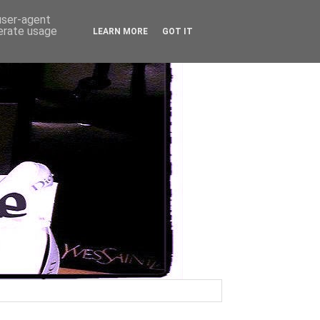
 user-agent
nerate usage
LEARN MORE
GOT IT