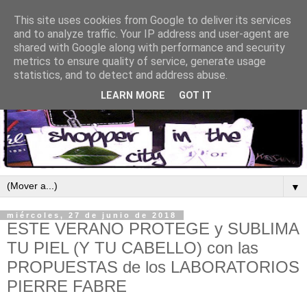
This site uses cookies from Google to deliver its services
and to analyze traffic. Your IP address and user-agent are
shared with Google along with performance and security
metrics to ensure quality of service, generate usage
statistics, and to detect and address abuse.
LEARN MORE
GOT IT
▼
miércoles, 27 de junio de 2018
ESTE VERANO PROTEGE y SUBLIMA
TU PIEL (Y TU CABELLO) con las
PROPUESTAS de los LABORATORIOS
PIERRE FABRE