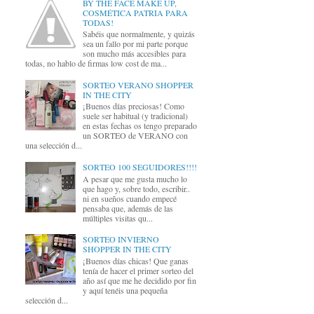
BY THE FACE MAKE UP,
COSMÉTICA PATRIA PARA
TODAS!
Sabéis que normalmente, y quizás
sea un fallo por mi parte porque
son mucho más accesibles para
todas, no hablo de firmas low cost de ma...
SORTEO VERANO SHOPPER
IN THE CITY
¡Buenos días preciosas! Como
suele ser habitual (y tradicional)
en estas fechas os tengo preparado
un SORTEO de VERANO con
una selección d...
SORTEO 100 SEGUIDORES!!!!
A pesar que me gusta mucho lo
que hago y, sobre todo, escribir..
ni en sueños cuando empecé
pensaba que, además de las
múltiples visitas qu...
SORTEO INVIERNO
SHOPPER IN THE CITY
¡Buenos días chicas! Que ganas
tenía de hacer el primer sorteo del
año así que me he decidido por fin
y aquí tenéis una pequeña
selección d...