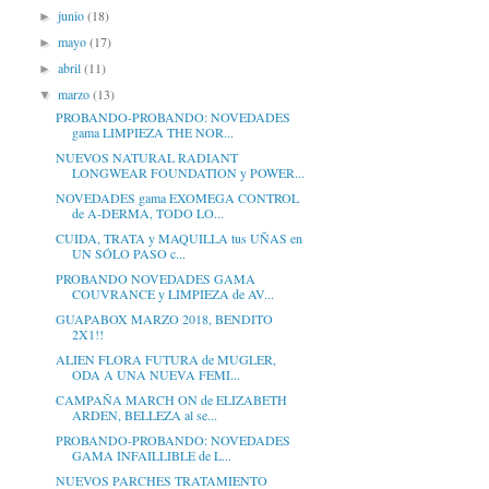
junio
(18)
►
mayo
(17)
►
abril
(11)
►
marzo
(13)
▼
PROBANDO-PROBANDO: NOVEDADES
gama LIMPIEZA THE NOR...
NUEVOS NATURAL RADIANT
LONGWEAR FOUNDATION y POWER...
NOVEDADES gama EXOMEGA CONTROL
de A-DERMA, TODO LO...
CUIDA, TRATA y MAQUILLA tus UÑAS en
UN SÓLO PASO c...
PROBANDO NOVEDADES GAMA
COUVRANCE y LIMPIEZA de AV...
GUAPABOX MARZO 2018, BENDITO
2X1!!
ALIEN FLORA FUTURA de MUGLER,
ODA A UNA NUEVA FEMI...
CAMPAÑA MARCH ON de ELIZABETH
ARDEN, BELLEZA al se...
PROBANDO-PROBANDO: NOVEDADES
GAMA INFAILLIBLE de L...
NUEVOS PARCHES TRATAMIENTO