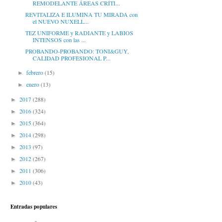
REMODELANTE ÁREAS CRÍTI...
REVITALIZA E ILUMINA TU MIRADA con
el NUEVO NUXELL...
TEZ UNIFORME y RADIANTE y LABIOS
INTENSOS con las ...
PROBANDO-PROBANDO: TONI&GUY,
CALIDAD PROFESIONAL P...
febrero
(15)
►
enero
(13)
►
2017
(288)
►
2016
(324)
►
2015
(364)
►
2014
(298)
►
2013
(97)
►
2012
(267)
►
2011
(306)
►
2010
(43)
►
Entradas populares