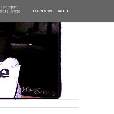
 user-agent
nerate usage
LEARN MORE
GOT IT